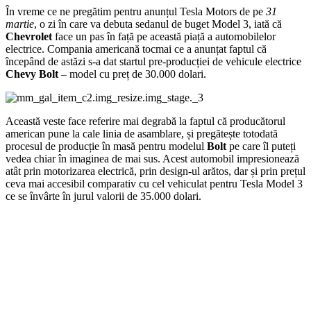
În vreme ce ne pregătim pentru anunțul Tesla Motors de pe
31
martie
, o zi în care va debuta sedanul de buget Model 3, iată că
Chevrolet
face un pas în față pe această piață a automobilelor
electrice. Compania americană tocmai ce a anunțat faptul că
începând de astăzi s-a dat startul pre-producției de vehicule electrice
Chevy Bolt
– model cu preț de 30.000 dolari.
Această veste face referire mai degrabă la faptul că producătorul
american pune la cale linia de asamblare, și pregătește totodată
procesul de producție în masă pentru modelul
Bolt
pe care îl puteți
vedea chiar în imaginea de mai sus. Acest automobil impresionează
atât prin motorizarea electrică, prin design-ul arătos, dar și prin prețul
ceva mai accesibil comparativ cu cel vehiculat pentru Tesla Model 3
ce se învârte în jurul valorii de 35.000 dolari.