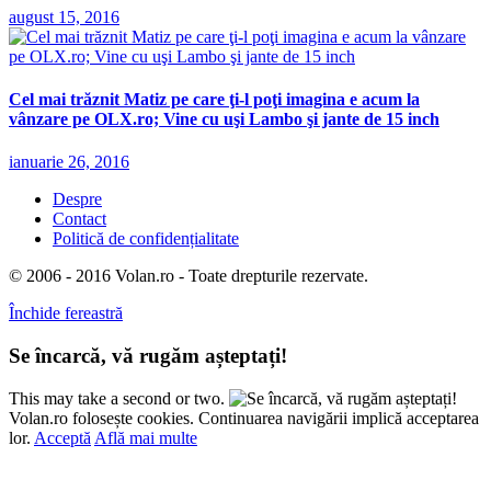
august 15, 2016
Cel mai trăznit Matiz pe care ţi-l poţi imagina e acum la
vânzare pe OLX.ro; Vine cu uşi Lambo şi jante de 15 inch
ianuarie 26, 2016
Despre
Contact
Politică de confidențialitate
© 2006 - 2016 Volan.ro - Toate drepturile rezervate.
Închide fereastră
Se încarcă, vă rugăm așteptați!
This may take a second or two.
Volan.ro folosește cookies. Continuarea navigării implică acceptarea
lor.
Acceptă
Află mai multe