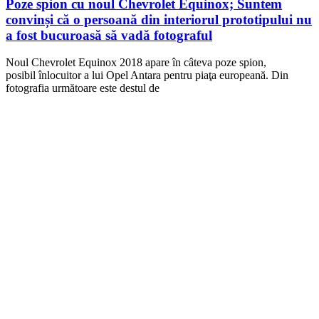
Poze spion cu noul Chevrolet Equinox; Suntem
convinși că o persoană din interiorul prototipului nu
a fost bucuroasă să vadă fotograful
Noul Chevrolet Equinox 2018 apare în câteva poze spion,
posibil înlocuitor a lui Opel Antara pentru piaţa europeană. Din
fotografia următoare este destul de