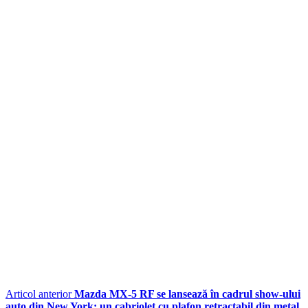
Articol anterior
Mazda MX-5 RF se lansează în cadrul show-ului
auto din New York; un cabriolet cu plafon retractabil din metal