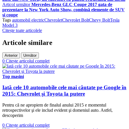
Articol următor
Mercedes-Benz GLC Coupe 2017 gata de
prezentare la New York Auto Show, combină elemente de SUV
şi coupe
Tags
automobil electric
Chevrolet
Chevrolet Bolt
Chevy Bolt
Tesla
Model 3
Citește toate articolele
Articole similare
Anterior
Următor
0
Citește articolul complet
Top masini
Iată cele 10 automobile cele mai căutate pe Google în
2015: Chevrolet şi Toyota la putere
Pentru că ne apropiem de finalul anului 2015 e momentul
retrospectivelor şi ele includ evident şi domeniul auto. Astfel,
descoperim
0
Citește articolul complet