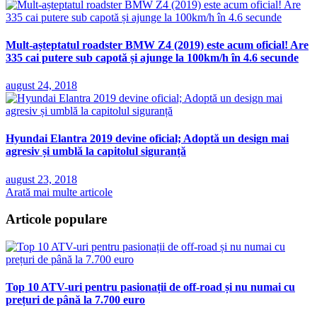
Mult-așteptatul roadster BMW Z4 (2019) este acum oficial! Are
335 cai putere sub capotă și ajunge la 100km/h în 4.6 secunde
august 24, 2018
Hyundai Elantra 2019 devine oficial; Adoptă un design mai
agresiv și umblă la capitolul siguranță
august 23, 2018
Arată mai multe articole
Articole populare
Top 10 ATV-uri pentru pasionații de off-road și nu numai cu
prețuri de până la 7.700 euro