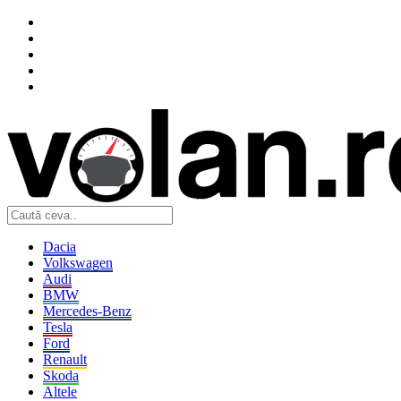
Dacia
Volkswagen
Audi
BMW
Mercedes-Benz
Tesla
Ford
Renault
Skoda
Altele