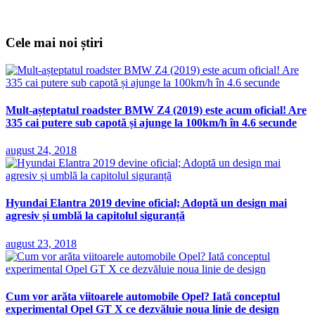
Cele mai noi știri
Mult-așteptatul roadster BMW Z4 (2019) este acum oficial! Are
335 cai putere sub capotă și ajunge la 100km/h în 4.6 secunde
august 24, 2018
Hyundai Elantra 2019 devine oficial; Adoptă un design mai
agresiv și umblă la capitolul siguranță
august 23, 2018
Cum vor arăta viitoarele automobile Opel? Iată conceptul
experimental Opel GT X ce dezvăluie noua linie de design