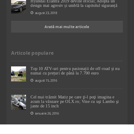
Hyundai Elantra 2019 devine oficial; Adoptă un
design mai agresiv și umblă la capitolul siguranță
august 23, 2018
Arată mai multe articole
Articole populare
Top 10 ATV-uri pentru pasionații de off-road și nu
numai cu prețuri de până la 7.700 euro
august 15, 2016
Cel mai trăznit Matiz pe care ţi-l poţi imagina e
acum la vânzare pe OLX.ro; Vine cu uşi Lambo şi
jante de 15 inch
ianuarie 26, 2016