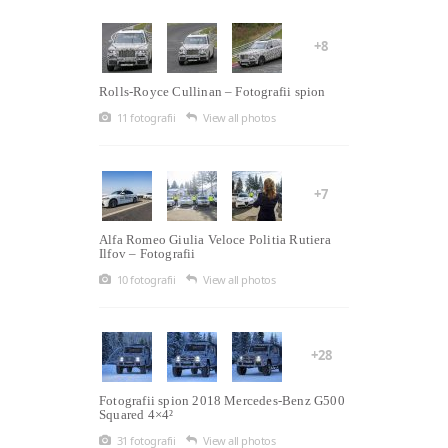
+8
Rolls-Royce Cullinan – Fotografii spion
11 fotografii
View all photos
+7
Alfa Romeo Giulia Veloce Politia Rutiera
Ilfov – Fotografii
10 fotografii
View all photos
+28
Fotografii spion 2018 Mercedes-Benz G500
Squared 4×4²
31 fotografii
View all photos