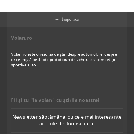
Înapoi sus
Volan.ro
Volan.ro este o resursă de știri despre automobile, despre
orice mișcă pe 4 roți, prototipuri de vehicule si competiții
sportive auto.
Fii şi tu "la volan" cu ştirile noastre!
Newsletter săptămânal cu cele mai interesante
articole din lumea auto.