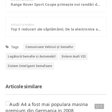
Range Rover Sport Coupe primește noi randări după ce a fost văzut în teste în Germania
Articol următor
Top 5 reduceri ale săptămânii; De la electronice auto la capace pentru roți arătoase
Tags
Comunicare Vehicul și Semafor
Legătură Semafor și Automobil
Sistem Audi V2I
Sistem Inteligent Semafoare
Articole similare
0
Citește articolul complet