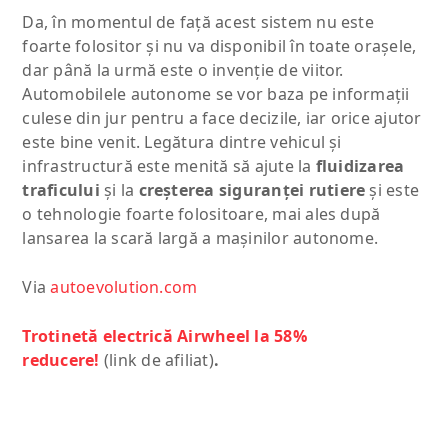
Da, în momentul de faţă acest sistem nu este
foarte folositor şi nu va disponibil în toate oraşele,
dar până la urmă este o invenţie de viitor.
Automobilele autonome se vor baza pe informaţii
culese din jur pentru a face decizile, iar orice ajutor
este bine venit. Legătura dintre vehicul şi
infrastructură este menită să ajute la
fluidizarea
traficului
şi la
creşterea siguranţei rutiere
şi este
o tehnologie foarte folositoare, mai ales după
lansarea la scară largă a maşinilor autonome.
Via
autoevolution.com
Trotinetă electrică Airwheel la 58%
reducere!
(link de afiliat)
.