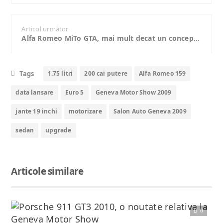
Articol următor
Alfa Romeo MiTo GTA, mai mult decat un concept, prezentat la Geneva
Tags
1.75 litri
200 cai putere
Alfa Romeo 159
data lansare
Euro 5
Geneva Motor Show 2009
jante 19 inchi
motorizare
Salon Auto Geneva 2009
sedan
upgrade
Articole similare
0
Citește articolul complet