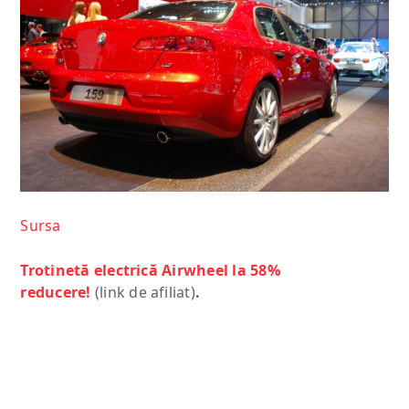
Sursa
Trotinetă electrică Airwheel la 58%
reducere!
(link de afiliat)
.