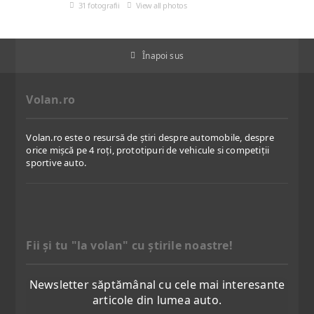
31 fotografii
View all photos
Înapoi sus
Volan.ro
Volan.ro este o resursă de știri despre automobile, despre
orice mișcă pe 4 roți, prototipuri de vehicule si competiții
sportive auto.
Fii şi tu "la volan" cu ştirile noastre!
Newsletter săptămânal cu cele mai interesante
articole din lumea auto.