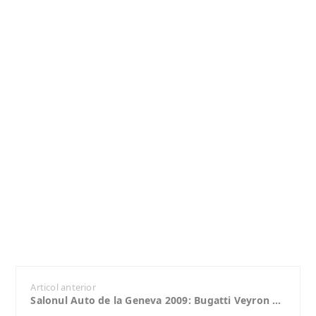
Articol anterior
Salonul Auto de la Geneva 2009: Bugatti Veyron Bleu Centenaire, monstrul de 1350 de cai putere