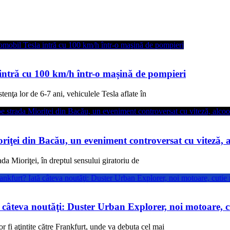
 intră cu 100 km/h într-o maşină de pompieri
nţa lor de 6-7 ani, vehiculele Tesla aflate în
riţei din Bacău, un eveniment controversat cu viteză, alc
a Mioriţei, în dreptul sensului giratoriu de
câteva noutăţi: Duster Urban Explorer, noi motoare, c
r fi aţintite către Frankfurt, unde va debuta cel mai