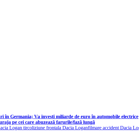
i în Germania; Va investi miliarde de euro în automobile electrice
curaja pe cei care abuzează farurile/fază lungă
acia Logan tir
coliziune frontala Dacia Logan
filmare accident Dacia L