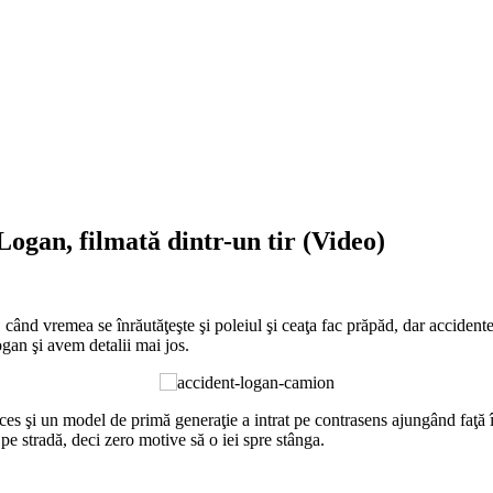
Logan, filmată dintr-un tir (Video)
e, când vremea se înrăutăţeşte şi poleiul şi ceaţa fac prăpăd, dar accid
gan şi avem detalii mai jos.
es şi un model de primă generaţie a intrat pe contrasens ajungând faţă î
pe stradă, deci zero motive să o iei spre stânga.