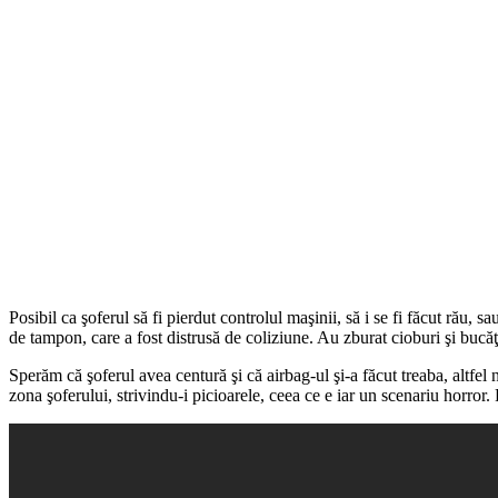
Posibil ca şoferul să fi pierdut controlul maşinii, să i se fi făcut rău,
de tampon, care a fost distrusă de coliziune. Au zburat cioburi şi bucăţi 
Sperăm că şoferul avea centură şi că airbag-ul şi-a făcut treaba, altfe
zona şoferului, strivindu-i picioarele, ceea ce e iar un scenariu horror