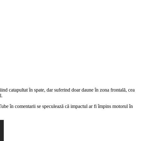
fiind catapultat în spate, dar suferind doar daune în zona frontală, cea
l.
uTube în comentarii se speculează că impactul ar fi împins motorul în