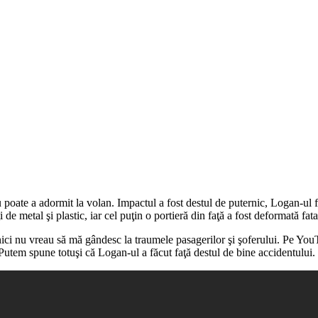
 sau poate a adormit la volan. Impactul a fost destul de puternic, Logan-ul 
de metal şi plastic, iar cel puţin o portieră din faţă a fost deformată fata
l nici nu vreau să mă gândesc la traumele pasagerilor şi şoferului. Pe Yo
. Putem spune totuşi că Logan-ul a făcut faţă destul de bine accidentului.