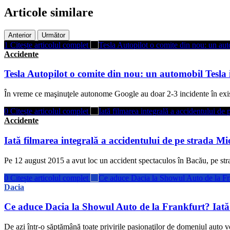
Articole similare
Anterior
Următor
1
Citește articolul complet
Accidente
Tesla Autopilot o comite din nou: un automobil Tesla
În vreme ce maşinuţele autonome Google au doar 2-3 incidente în existe
0
Citește articolul complet
Accidente
Iată filmarea integrală a accidentului de pe strada Mio
Pe 12 august 2015 a avut loc un accident spectaculos în Bacău, pe strad
0
Citește articolul complet
Dacia
Ce aduce Dacia la Showul Auto de la Frankfurt? Iată 
De azi într-o săptămână toate privirile pasionaţilor de domeniul auto vo