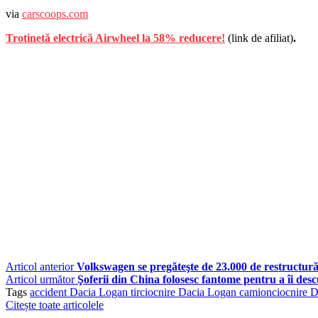
via
carscoops.com
Trotinetă electrică Airwheel la 58% reducere!
(link de afiliat)
.
Articol anterior
Volkswagen se pregăteşte de 23.000 de restructurăr
Articol următor
Şoferii din China folosesc fantome pentru a îi des
Tags
accident Dacia Logan tir
ciocnire Dacia Logan camion
ciocnire D
Citește toate articolele