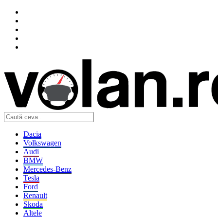
Dacia
Volkswagen
Audi
BMW
Mercedes-Benz
Tesla
Ford
Renault
Skoda
Altele