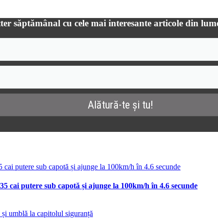
ter săptămânal cu cele mai interesante articole din lum
35 cai putere sub capotă și ajunge la 100km/h în 4.6 secunde