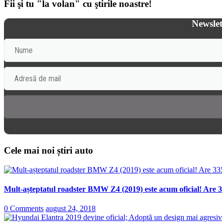
Fii şi tu "la volan" cu ştirile noastre!
Newslet
Cele mai noi știri auto
Mult-așteptatul roadster BMW Z4 (2019) este acum oficial! Are 3
0 Comments
august 24, 2018