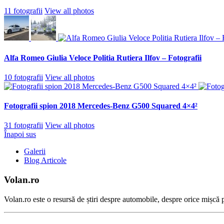
11 fotografii
View all photos
Alfa Romeo Giulia Veloce Politia Rutiera Ilfov – Fotografii
10 fotografii
View all photos
Fotografii spion 2018 Mercedes-Benz G500 Squared 4×4²
31 fotografii
View all photos
Înapoi sus
Galerii
Blog Articole
Volan.ro
Volan.ro este o resursă de știri despre automobile, despre orice mișcă pe