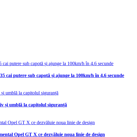
35 cai putere sub capotă și ajunge la 100km/h în 4.6 secunde
v și umblă la capitolul siguranță
mental Opel GT X ce dezvăluie noua linie de design