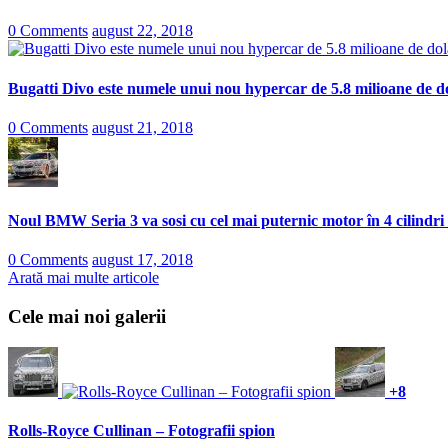
0 Comments
august 22, 2018
Bugatti Divo este numele unui nou hypercar de 5.8 milioane de do
0 Comments
august 21, 2018
Noul BMW Seria 3 va sosi cu cel mai puternic motor în 4 cilindri
0 Comments
august 17, 2018
Arată mai multe articole
Cele mai noi galerii
+8
Rolls-Royce Cullinan – Fotografii spion