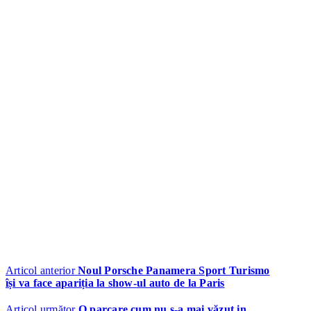
Articol anterior
Noul Porsche Panamera Sport Turismo
își va face apariția la show-ul auto de la Paris
Articol următor
O parcare cum nu s-a mai văzut in