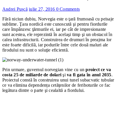
Andrei Pușcă
iulie 27, 2016
0 Comments
Fără niciun dubiu, Norvegia este o ţară frumoasă cu peisaje
sublime. Ţara nordică este cunoscută şi pentru fiordurile
care împânzesc ţărmurile ei, iar pe cât de impresionante
sunt acestea, ele reprezintă în acelaşi timp şi un obstacol în
calea infrastructurii. Construirea de drumuri în preajma lor
este foarte dificilă, iar podurile între cele două maluri ale
firodului nu sunt o soluţie eficientă.
Prin urmare, guvernul norvegian vine cu un
proiect ce va
costa 25 de miliarde de dolari
şi
va fi gata în anul 2035
.
Proiectul constă în construirea unui tunel subacvatic tubular
ce va elimina dependența cetăţenilor de feriboturile ce fac
legătura dintre o parte şi cealaltă a fiordului.