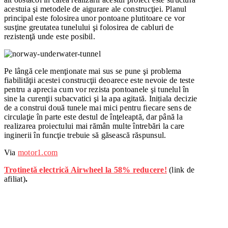
acestuia şi metodele de aigurare ale construcţiei. Planul
principal este folosirea unor pontoane plutitoare ce vor
susţine greutatea tunelului şi folosirea de cabluri de
rezistenţă unde este posibil.
Pe lângă cele menţionate mai sus se pune şi problema
fiabilităţii acestei construcţii deoarece este nevoie de teste
pentru a aprecia cum vor rezista pontoanele şi tunelul în
sine la curenţii subacvatici şi la apa agitată. Inițiala decizie
de a construi două tunele mai mici pentru fiecare sens de
circulaţie în parte este destul de înţeleaptă, dar până la
realizarea proiectului mai rămân multe întrebări la care
inginerii în funcţie trebuie să găsească răspunsul.
Via
motor1.com
Trotinetă electrică Airwheel la 58% reducere!
(link de
afiliat)
.