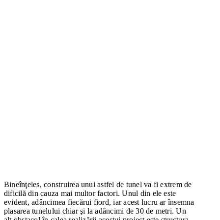
Bineînţeles, construirea unui astfel de tunel va fi extrem de
dificilă din cauza mai multor factori. Unul din ele este
evident, adâncimea fiecărui fiord, iar acest lucru ar însemna
plasarea tunelului chiar şi la adâncimi de 30 de metri. Un
alt obstacol în calea realizării acestui proiect este structura