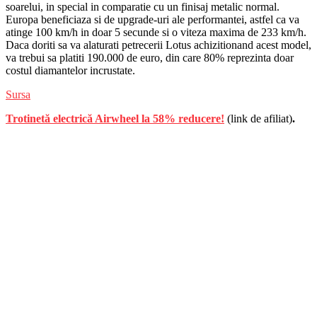
soarelui, in special in comparatie cu un finisaj metalic normal.
Europa beneficiaza si de upgrade-uri ale performantei, astfel ca va
atinge 100 km/h in doar 5 secunde si o viteza maxima de 233 km/h.
Daca doriti sa va alaturati petrecerii Lotus achizitionand acest model,
va trebui sa platiti 190.000 de euro, din care 80% reprezinta doar
costul diamantelor incrustate.
Sursa
Trotinetă electrică Airwheel la 58% reducere!
(link de afiliat)
.