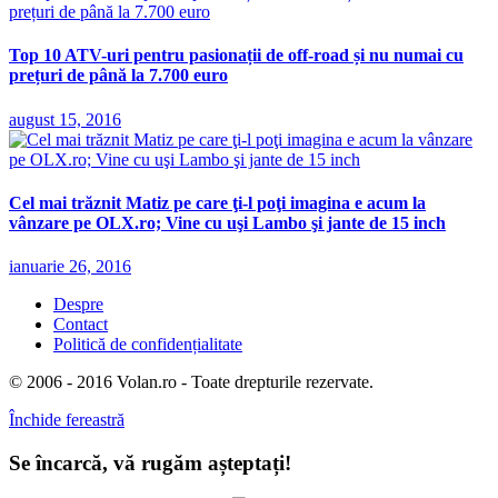
Top 10 ATV-uri pentru pasionații de off-road și nu numai cu
prețuri de până la 7.700 euro
august 15, 2016
Cel mai trăznit Matiz pe care ţi-l poţi imagina e acum la
vânzare pe OLX.ro; Vine cu uşi Lambo şi jante de 15 inch
ianuarie 26, 2016
Despre
Contact
Politică de confidențialitate
© 2006 - 2016 Volan.ro - Toate drepturile rezervate.
Închide fereastră
Se încarcă, vă rugăm așteptați!