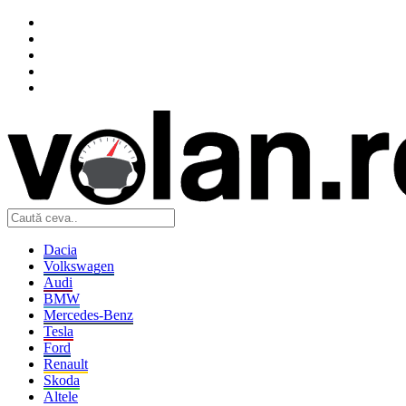
Dacia
Volkswagen
Audi
BMW
Mercedes-Benz
Tesla
Ford
Renault
Skoda
Altele