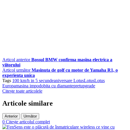
Articol anterior
Bossul BMW confirma masina electrica a
viitorului
Articol următor
Masinuta de golf cu motor de Yamaha R1, o
experienta unica
Tags
100 km/h in 5 secunde
aniversare Lotus
Lotus
Lotus
Europa
masina impodobita cu diamante
pret
upgrade
Citește toate articolele
Articole similare
Anterior
Următor
0
Citește articolul complet