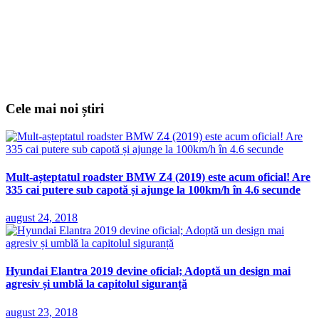
Cele mai noi știri
Mult-așteptatul roadster BMW Z4 (2019) este acum oficial! Are
335 cai putere sub capotă și ajunge la 100km/h în 4.6 secunde
august 24, 2018
Hyundai Elantra 2019 devine oficial; Adoptă un design mai
agresiv și umblă la capitolul siguranță
august 23, 2018