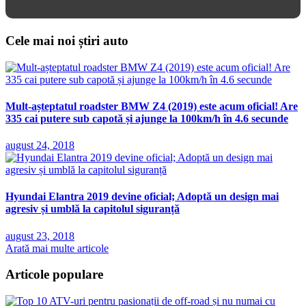
Cele mai noi știri auto
Mult-așteptatul roadster BMW Z4 (2019) este acum oficial! Are
335 cai putere sub capotă și ajunge la 100km/h în 4.6 secunde
august 24, 2018
Hyundai Elantra 2019 devine oficial; Adoptă un design mai
agresiv și umblă la capitolul siguranță
august 23, 2018
Arată mai multe articole
Articole populare