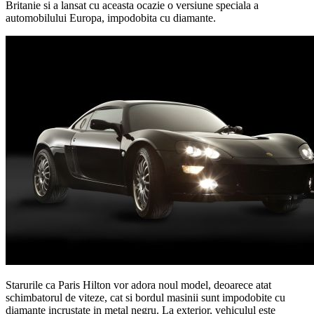
Britanie si a lansat cu aceasta ocazie o versiune speciala a
automobilului Europa, impodobita cu diamante.
Starurile ca Paris Hilton vor adora noul model, deoarece atat
schimbatorul de viteze, cat si bordul masinii sunt impodobite cu
diamante incrustate in metal negru. La exterior, vehiculul este