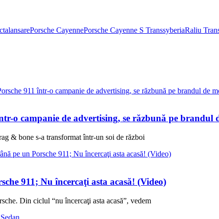
cta
lansare
Porsche Cayenne
Porsche Cayenne S Transsyberia
Raliu Tran
 într-o campanie de advertising, se răzbună pe brandul
g & bone s-a transformat într-un soi de război
sche 911; Nu încercaţi asta acasă! (Video)
rsche. Din ciclul “nu încercaţi asta acasă”, vedem