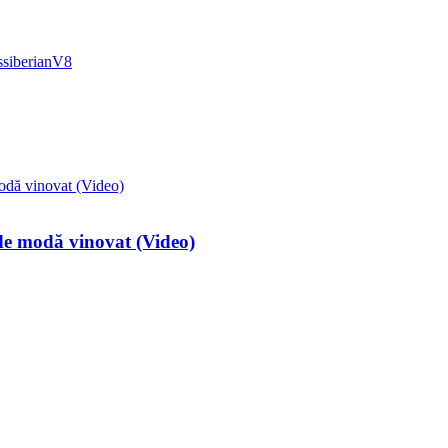
ssiberian
V8
 de modă vinovat (Video)