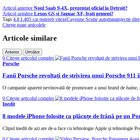
Articol anterior
Noul Saab 9-4X, prezentat oficial la Detroit?
Articol următor
Lexus GS si Jaguar XF, frati gemeni?
Tags
4.8 L
405 cai putere
6 viteze
Cayenne S
cutie automata
injectie dire
Citește toate articolele
Articole similare
Anterior
Următor
0
Citește articolul complet
Porsche
Fanii Porsche revoltaţi de strivirea unui Porsche 911
O campanie aparent nevinovată de promovare a unui brand de haine, ra
0
Citește articolul complet
Inedit
8 modele iPhone folosite ca plăcuţe de frână pe un Por
Clipul inedit de azi are de-a face cu tehnologie Apple şi tehnologie Po
0
Citește articolul complet