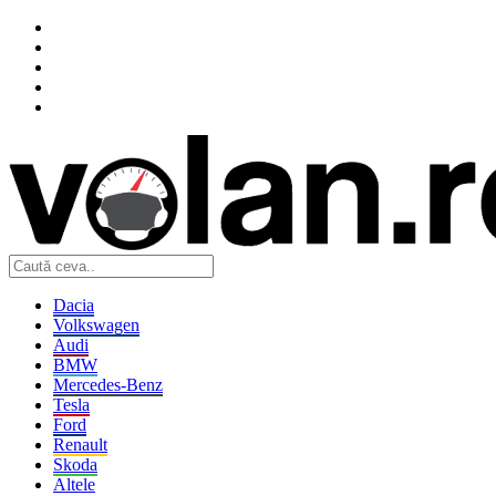
Dacia
Volkswagen
Audi
BMW
Mercedes-Benz
Tesla
Ford
Renault
Skoda
Altele