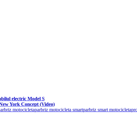
bilul electric Model S
t New York Concept (Video)
arbriz motocicleta
parbriz motocicleta smart
parbriz smart motocicleta
pro