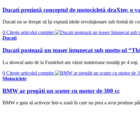
Ducati prezintă conceptul de motocicletă draXter, o v
Ducati nu se fereşte să îşi expună ideile revoluţionare sub formă de 
0
Citește articolul complet
Ducati
Ducati postează un teaser întunecat sub motto-ul “This
La showul auto de la Frankfurt am văzut numeroase noutăţi pe 4 roţi, da
0
Citește articolul complet
Motociclete
BMW ar pregăti un scuter cu motor de 300 cc
BMW e gata să activeze într-o zonă în care nu prea a avut produse pân