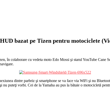
HUD bazat pe Tizen pentru motociclete (Vi
zen, în colaborare cu vedeta moto Edo Mossi şi starul YouTube Cane Sec
 navigare.
nexiunea dintre parbriz şi smartphone se va face via WiFi şi nu Bluetoo
 şi nu puteţi vorbi. Cei de la Yamaha au pus la bătaie o motocicletă pent