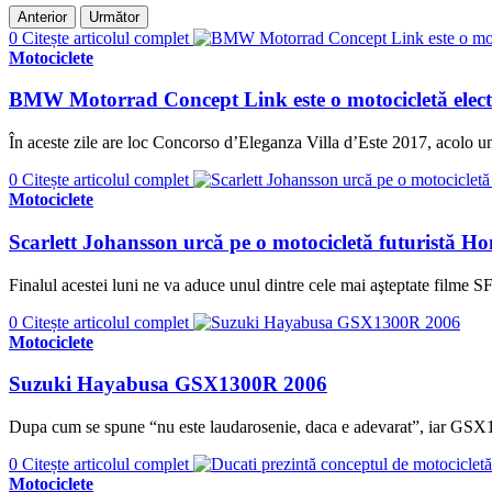
Anterior
Următor
0
Citește articolul complet
Motociclete
BMW Motorrad Concept Link este o motocicletă electr
În aceste zile are loc Concorso d’Eleganza Villa d’Este 2017, acolo u
0
Citește articolul complet
Motociclete
Scarlett Johansson urcă pe o motocicletă futuristă Ho
Finalul acestei luni ne va aduce unul dintre cele mai aşteptate filme SF 
0
Citește articolul complet
Motociclete
Suzuki Hayabusa GSX1300R 2006
Dupa cum se spune “nu este laudarosenie, daca e adevarat”, iar GSX130
0
Citește articolul complet
Motociclete