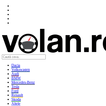
Dacia
Volkswagen
Audi
BMW
Mercedes-Benz
Tesla
Ford
Renault
Skoda
Altele