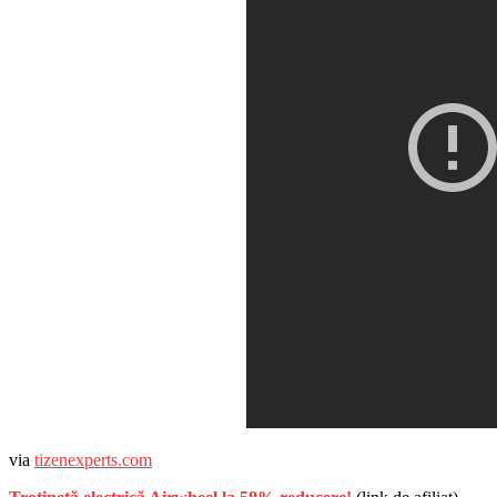
via
tizenexperts.com