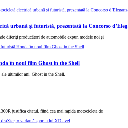
ică urbană şi futuristă, prezentată la Concorso d’Ele
nde diferiţi producători de automobile expun modele noi şi
nda în noul film Ghost in the Shell
ale ultimilor ani, Ghost in the Shell.
0R justifica citatul, fiind cea mai rapida motocicleta de