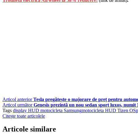
Trotinetă electrică Airwheel la 58% reducere!
(link de afiliat)
.
Articol anterior
Tesla pregătește o majorare de preț pentru automo
Articol următor
Genesis prezintă un nou sedan sport luxos, numi
Tags
display HUD motocicleta Samsung
motocicleta HUD Tizen OS
p
Citește toate articolele
Articole similare