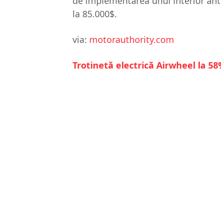
de implementarea unui interior anti
la 85.000$.
via:
motorauthority.com
Trotinetă electrică Airwheel la 5