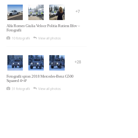
+7
Alfa Romeo Giulia Veloce Politia Rutiera Ilfov –
Fotografii
10 fotografii
View all photos
+28
Fotografii spion 2018 Mercedes-Benz G500
Squared 4×4²
31 fotografii
View all photos