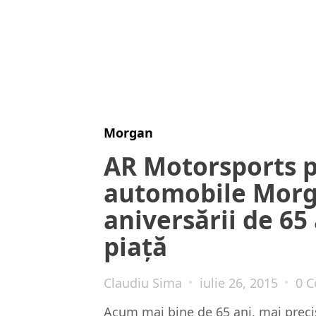
Morgan
AR Motorsports p
automobile Morga
aniversării de 65
piață
Claudiu Sima
iulie 26, 2015
0 
Acum mai bine de 65 ani, mai precis