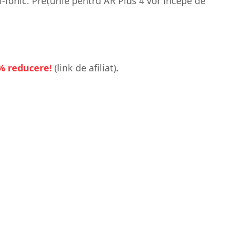
-fonic. Prețurile pentru AR Plus 4 vor începe de
8% reducere!
(link de afiliat)
.