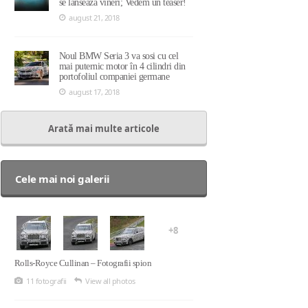
se lansează vineri; Vedem un teaser!
august 21, 2018
Noul BMW Seria 3 va sosi cu cel
mai puternic motor în 4 cilindri din
portofoliul companiei germane
august 17, 2018
Arată mai multe articole
Cele mai noi galerii
+8
Rolls-Royce Cullinan – Fotografii spion
11 fotografii
View all photos