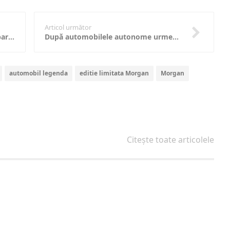
Articol următor
Noua generație Audi A7 va avea parte de un hayon ceva mai tradițional
După automobilele autonome urmează camioanele ce se conduc singure; Daimler are în plan testarea unui astfel de vehicul
automobil legenda
editie limitata Morgan
Morgan
Citește toate articolele