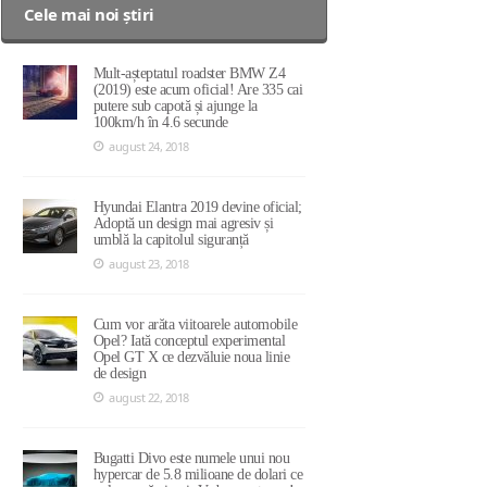
Cele mai noi știri
Mult-așteptatul roadster BMW Z4
(2019) este acum oficial! Are 335 cai
putere sub capotă și ajunge la
100km/h în 4.6 secunde
august 24, 2018
Hyundai Elantra 2019 devine oficial;
Adoptă un design mai agresiv și
umblă la capitolul siguranță
august 23, 2018
Cum vor arăta viitoarele automobile
Opel? Iată conceptul experimental
Opel GT X ce dezvăluie noua linie
de design
august 22, 2018
Bugatti Divo este numele unui nou
hypercar de 5.8 milioane de dolari ce