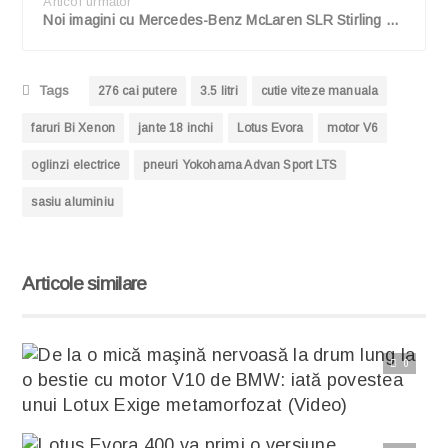
Articol următor
Noi imagini cu Mercedes-Benz McLaren SLR Stirling Moss
Tags
276 cai putere
3.5 litri
cutie viteze manuala
faruri Bi Xenon
jante 18 inchi
Lotus Evora
motor V6
oglinzi electrice
pneuri Yokohama Advan Sport LTS
sasiu aluminiu
Articole similare
0
Citește articolul complet
De la o mică maşină nervoasă la drum lung la o bestie cu motor V10 de BMW: iată povestea unui Lotux Exige metamorfozat (Video)
Un suedez pe numele său neoficial JohanZ a decis să modifice un Lotux Exige într-un mod inedit. Astfel, el a