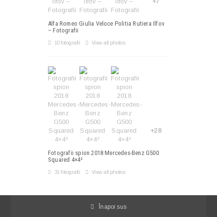
+7
Alfa Romeo Giulia Veloce Politia Rutiera Ilfov
– Fotografii
10 fotografii
View all photos
+28
Fotografii spion 2018 Mercedes-Benz G500
Squared 4×4²
31 fotografii
View all photos
Înapoi sus