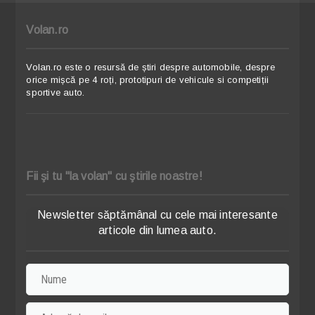
Volan.ro
Volan.ro este o resursă de știri despre automobile, despre
orice mișcă pe 4 roți, prototipuri de vehicule si competiții
sportive auto.
Fii şi tu "la volan" cu ştirile noastre!
Newsletter săptămânal cu cele mai interesante
articole din lumea auto.