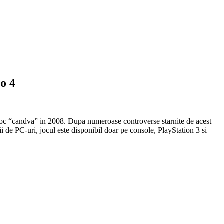
to 4
a de joc “candva” in 2008. Dupa numeroase controverse starnite de acest
ii de PC-uri, jocul este disponibil doar pe console, PlayStation 3 si