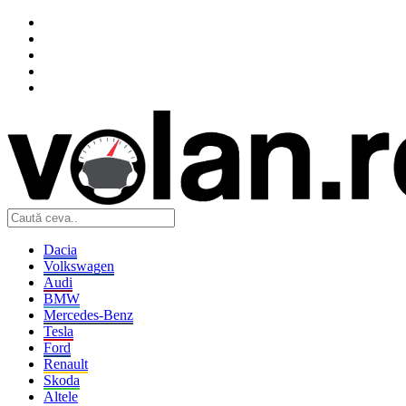
Dacia
Volkswagen
Audi
BMW
Mercedes-Benz
Tesla
Ford
Renault
Skoda
Altele