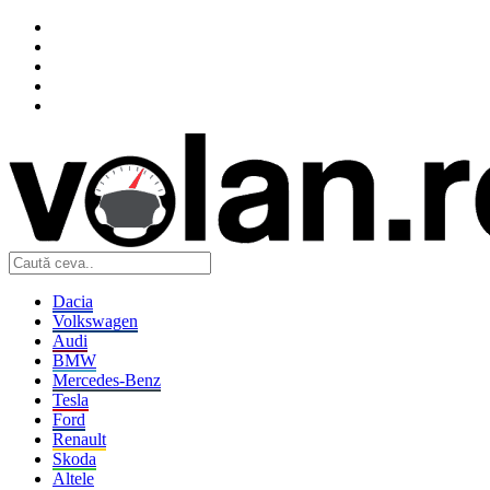
Dacia
Volkswagen
Audi
BMW
Mercedes-Benz
Tesla
Ford
Renault
Skoda
Altele