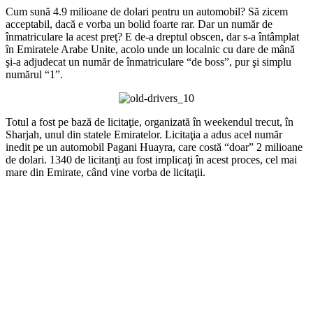
Cum sună 4.9 milioane de dolari pentru un automobil? Să zicem
acceptabil, dacă e vorba un bolid foarte rar. Dar un număr de
înmatriculare la acest preţ? E de-a dreptul obscen, dar s-a întâmplat
în Emiratele Arabe Unite, acolo unde un localnic cu dare de mână
şi-a adjudecat un număr de înmatriculare “de boss”, pur şi simplu
numărul “1”.
Totul a fost pe bază de licitaţie, organizată în weekendul trecut, în
Sharjah, unul din statele Emiratelor. Licitaţia a adus acel număr
inedit pe un automobil Pagani Huayra, care costă “doar” 2 milioane
de dolari. 1340 de licitanţi au fost implicaţi în acest proces, cel mai
mare din Emirate, când vine vorba de licitaţii.