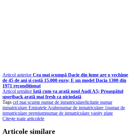
Articol anterior
Cea mai scumpă Dacie din lume are o vechime
de 45 de ani şi costă 15.000 euro; E un model Dacia 1300 din
1971 recondiţionat
Articol următor
Iată cum va arată noul Audi A5; Proaspătul
sportback arată mai fresh ca niciodată
Tags
cel mai scump numar de inmatriculare
licitatie numar
inmatriculare Emiratele Arabe
numar de inmatriculare 1
numar de
inmatriculare premium
numar de inmatriculare vanity plate
Citește toate articolele
Articole similare