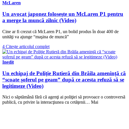
McLaren
Un avocat japonez foloseşte un McLaren P1 pentru
a merge la muncă zilnic (Video)
Cine ar fi crezut că McLaren P1, un bolid produs în doar 400 de
unităţi va ajunge “maşina de muncă”
4
Citește articolul complet
Inedit
Un echipaj de Poliţie Rutieră din Brăila ameninţă că
“scoate şoferul pe geam” după ce acesta refuză să se
legitimeze (Video)
Nici o săptămână fără că agenţi ai poliţiei să provoace o controversă
publică, cu privire la interacţiunea cu cetăţenii… Mai