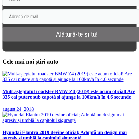
Cele mai noi știri auto
Mult-așteptatul roadster BMW Z4 (2019) este acum oficial! Are
335 cai putere sub capotă și ajunge la 100km/h în 4.6 secunde
august 24, 2018
Hyundai Elantra 2019 devine oficial; Adoptă un design mai
agresiv și umblă la capitolul siguranță