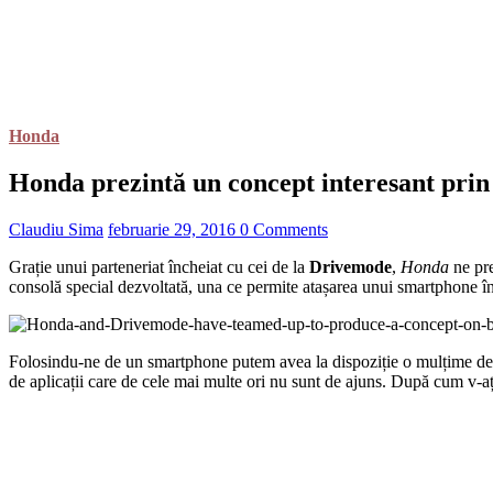
Honda
Honda prezintă un concept interesant prin 
Claudiu Sima
februarie 29, 2016
0 Comments
Grație unui parteneriat încheiat cu cei de la
Drivemode
,
Honda
ne pre
consolă special dezvoltată, una ce permite atașarea unui smartphone în 
Folosindu-ne de un smartphone putem avea la dispoziție o mulțime de apli
de aplicații care de cele mai multe ori nu sunt de ajuns. După cum v-aț