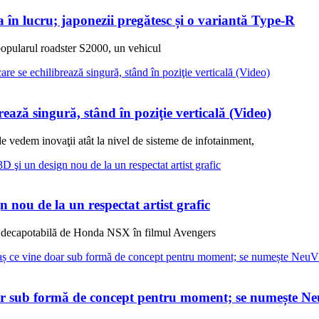
 în lucru; japonezii pregătesc și o variantă Type-R
opularul roadster S2000, un vehicul
ază singură, stând în poziţie verticală (Video)
vedem inovaţii atât la nivel de sisteme de infotainment,
nou de la un respectat artist grafic
tă decapotabilă de Honda NSX în filmul Avengers
ar sub formă de concept pentru moment; se numește NeuV