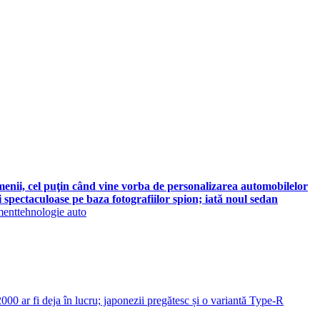
menii, cel puţin când vine vorba de personalizarea automobilelor
pectaculoase pe baza fotografiilor spion; iată noul sedan
ment
tehnologie auto