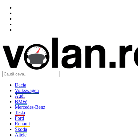
Dacia
Volkswagen
Audi
BMW
Mercedes-Benz
Tesla
Ford
Renault
Skoda
Altele