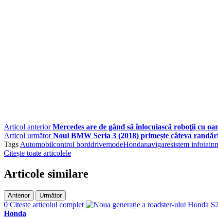
Articol anterior
Mercedes are de gând să înlocuiască roboţii cu oa
Articol următor
Noul BMW Seria 3 (2018) primește câteva randări s
Tags
Automobil
control bord
drivemode
Honda
navigare
sistem infotain
Citește toate articolele
Articole similare
Anterior
Următor
0
Citește articolul complet
Honda