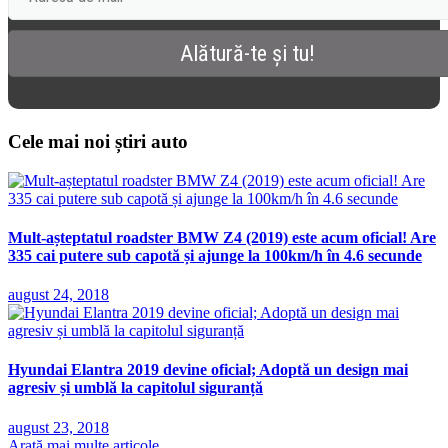
Cele mai noi știri auto
Mult-așteptatul roadster BMW Z4 (2019) este acum oficial! Are
335 cai putere sub capotă și ajunge la 100km/h în 4.6 secunde
august 24, 2018
Hyundai Elantra 2019 devine oficial; Adoptă un design mai
agresiv și umblă la capitolul siguranță
august 23, 2018
Arată mai multe articole