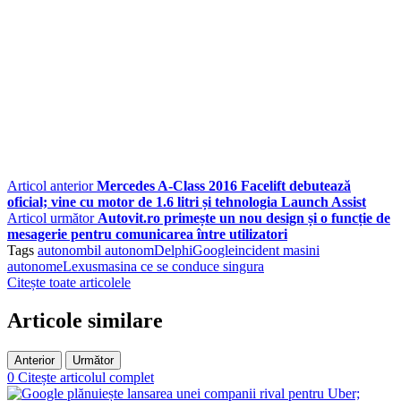
Articol anterior
Mercedes A-Class 2016 Facelift debutează
oficial; vine cu motor de 1.6 litri și tehnologia Launch Assist
Articol următor
Autovit.ro primește un nou design și o funcție de
mesagerie pentru comunicarea între utilizatori
Tags
autonombil autonom
Delphi
Google
incident masini
autonome
Lexus
masina ce se conduce singura
Citește toate articolele
Articole similare
Anterior
Următor
0
Citește articolul complet