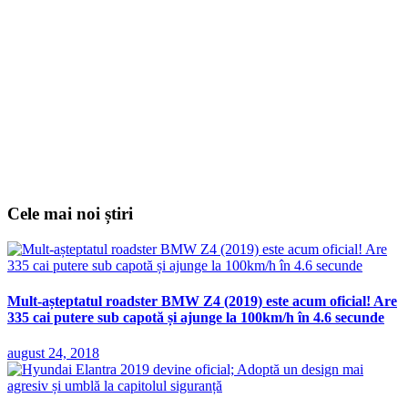
Cele mai noi știri
Mult-așteptatul roadster BMW Z4 (2019) este acum oficial! Are
335 cai putere sub capotă și ajunge la 100km/h în 4.6 secunde
august 24, 2018