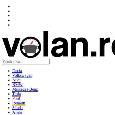
Dacia
Volkswagen
Audi
BMW
Mercedes-Benz
Tesla
Ford
Renault
Skoda
Altele