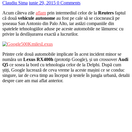
Claudiu Sima
iunie 29, 2015
0 Comments
Acum câteva zile
aflam
prin intermediul celor de la
Reuters
faptul
că două
vehicule autonome
au fost pe cale să se ciocnească pe
șoseaua San Antonio din Palo Alto, iar astăzi companiile din
spatelele tehnologiilor aduse pe aceste automobile ne lămuresc cu
privire la desfășurarea exactă a lucrurilor.
Printre cele două automobile implicate în acest incident minor se
număra un
Lexus RX400h
(prototip Google), și un crossover
Audi
Q5
ce sosea la bord cu tehnologia celor de la Delphi. După cum
știți, Google lucrează de ceva vreme la aceste mașini ce se conduc
singure, iar de ceva timp au început și testele în jungla urbană, detalii
despre care am mai aflat anterior.