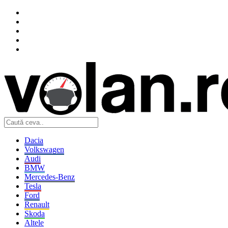
Dacia
Volkswagen
Audi
BMW
Mercedes-Benz
Tesla
Ford
Renault
Skoda
Altele