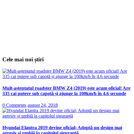
Cele mai noi știri
Mult-așteptatul roadster BMW Z4 (2019) este acum oficial! Are
335 cai putere sub capotă și ajunge la 100km/h în 4.6 secunde
0 Comments
august 24, 2018
Hyundai Elantra 2019 devine oficial; Adoptă un design mai
agresiv și umblă la capitolul siguranță