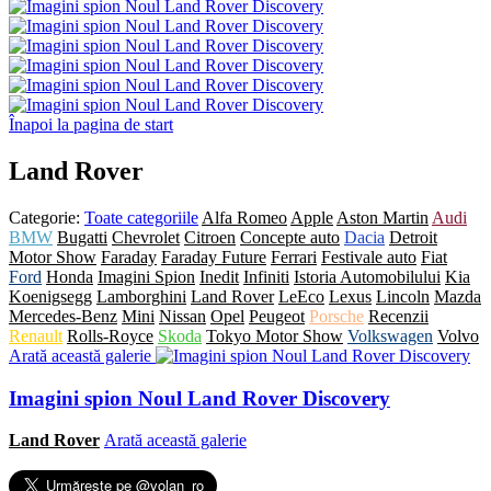
Înapoi la pagina de start
Land Rover
Categorie:
Toate categoriile
Alfa Romeo
Apple
Aston Martin
Audi
BMW
Bugatti
Chevrolet
Citroen
Concepte auto
Dacia
Detroit
Motor Show
Faraday
Faraday Future
Ferrari
Festivale auto
Fiat
Ford
Honda
Imagini Spion
Inedit
Infiniti
Istoria Automobilului
Kia
Koenigsegg
Lamborghini
Land Rover
LeEco
Lexus
Lincoln
Mazda
Mercedes-Benz
Mini
Nissan
Opel
Peugeot
Porsche
Recenzii
Renault
Rolls-Royce
Skoda
Tokyo Motor Show
Volkswagen
Volvo
Arată această galerie
Imagini spion Noul Land Rover Discovery
Land Rover
Arată această galerie