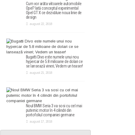
Cum vor arăta viitoarele automobile
Opel? Iată conceptul experimental
Opel GT X ce dezvăluie noua linie de
design
august 22, 2018
Bugatti Divo este numele unui nou
hypercar de 5.8 milioane de dolari ce
se lansează vineri; Vedem un teaser!
august 21, 2018
Noul BMW Seria 3 va sosi cu cel mai
puternic motor în 4 cilindri din
portofoliul companiei germane
august 17, 2018