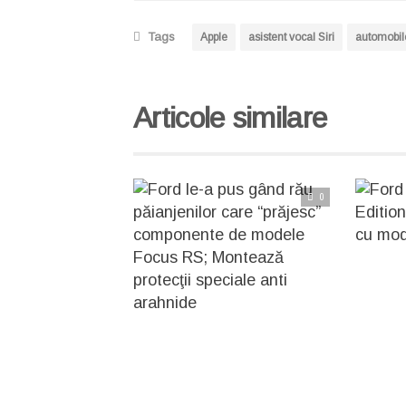
Tags
Apple
asistent vocal Siri
automobil
Articole similare
0
C
Citește articolul complet
Ford Mustang Apollo Editi
Ford le-a pus gând rău păianjenilor care “prăjesc” componente de modele Focus RS; Montează protecţii speciale anti arahnide
E ştiut faptul că atunci când laşi un automobil câteva luni pe loc, poţi să te aştepţi la surprize ascunse