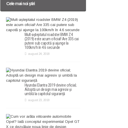
Cele mai noi știri
Mult-așteptatul roadster BMW Z4
(2019) este acum oficial! Are 335 cai
putere sub capotă și ajunge la
100km/h în 4.6 secunde
august 24, 2018
Hyundai Elantra 2019 devine oficial;
Adoptă un design mai agresiv și
umblă la capitolul siguranță
august 23, 2018