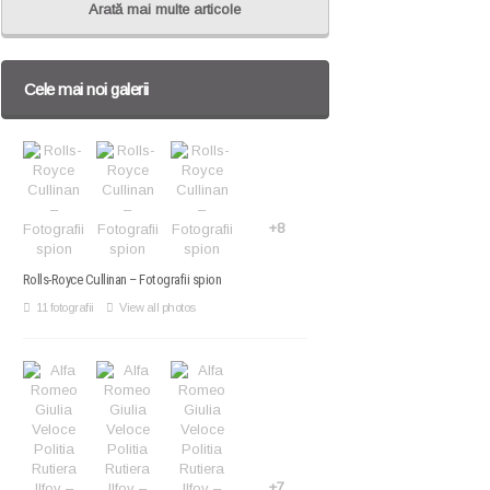
Arată mai multe articole
Cele mai noi galerii
+8
Rolls-Royce Cullinan – Fotografii spion
11 fotografii
View all photos
+7