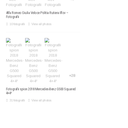
Alfa Romeo Giulia Veloce Politia Rutiera Ilfov –
Fotografii
10 fotografii
View all photos
+28
Fotografii spion 2018 Mercedes-Benz G500 Squared
4×4²
31 fotografii
View all photos