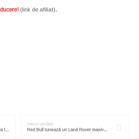
educere!
(link de afiliat)
.
Articol următor
Un rar exemplar BMW M1 va fi scos la licitație pe data de 10 decembrie în New York
Red Bull tunează un Land Rover masiv, îl transformă într-o dubiţă de petreceri