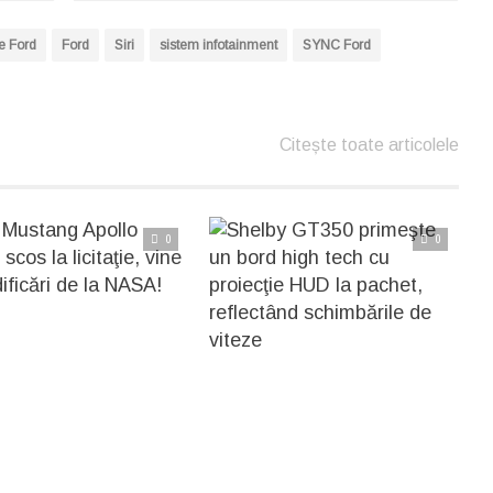
e Ford
Ford
Siri
sistem infotainment
SYNC Ford
Citește toate articolele
0
0
itește articolul complet
Citește articolul complet
on scos la licitaţie, vine cu modificări de la NASA!
Faimosul Ford Mustang nu are nevoie de nici o prezentare sau de vreo modificare, el fiind un clasic printre muscle
Shelby GT350 primeşte un bord high tech cu proiecţie HUD la pachet, reflectând schimbările de viteze
Conceptul de HUD (heads up display) e foarte popular în ultima vreme, producătorii auto având intenţia de a include un