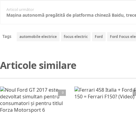
Articol următor
Mașina autonomă pregătită de platforma chineză Baidu, trece d
Tags
automobile electrice
focus electric
Ford
Ford Focus ele
Articole similare
Citește articolul complet
0
Citește articolul complet
Ferrari 458 Italia + Ford F-150 = Ferrari F150? (Video)
Deşi noul monopost al scuderiei Ferrari se numeşte F150, poate acest nume s-ar potrivi mai bine acestui Ferrari 458 Italia,
Noul Ford GT 2017 este dezvoltat simultan pentru consumatori și pentru titlul Forza Motorsport 6
Prin intermediul unui interviu luat de către cei de la MobileGeeks, lui Garen Nicoghosian (designer-ul noului Ford GT 2017) și