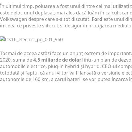
În ultimul timp, poluarea a fost unul dintre cei mai utilizaț
este deloc unul deplasat, mai ales dacă luăm în calcul scand
Volkswagen despre care s-a tot discutat.
Ford
este unul din
în ceea ce privește viitorul, și desigur în protejarea mediulu
Tocmai de aceea astăzi face un anunț extrem de important
2020, suma de
4.5 miliarde de dolari
într-un plan de dezvo
automobile electrice, plug-in hybrid și hybrid. CEO-ul compa
totodată și faptul că anul viitor va fi lansată o versiune ele
autonomie de 160 km, a cărui baterii se vor putea încărca î