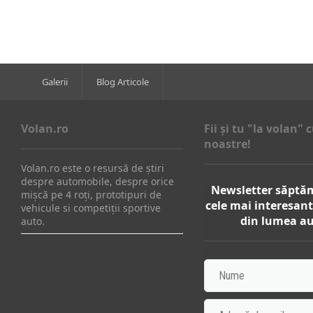
Galerii
Blog Articole
Volan.ro
Fii şi tu "la volan" c
noastre!
Volan.ro este o resursă de știri
despre automobile, despre orice
Newsletter săptă
mișcă pe 4 roți, prototipuri de
cele mai interesant
vehicule si competiții sportive
din lumea au
auto.