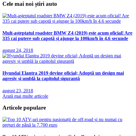
Cele mai noi știri auto
Mult-așteptatul roadster BMW Z4 (2019) este acum oficial! Are
335 cai putere sub capotă și ajunge la 100km/h în 4.6 secunde
august 24, 2018
Hyundai Elantra 2019 devine oficial; Adoptă un design mai
agresiv și umblă la capitolul siguranță
august 23, 2018
Arată mai multe articole
Articole populare