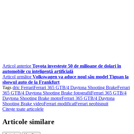
Articol anterior
Toyota investeşte 50 de milioane de dolari în
automobile cu inteligenţă artificială
Articol următor
Volkswagen va aduce noul său model Tiguan la
showul auto de la Frankfurt
Tags
dric Ferrari
Ferrari 365 GTB/4 Daytona Shooting Brake
Ferrari
365 GTB/4 Daytona Shooting Brake fotografii
Ferrari 365 GTB/4
Daytona Shooting Brake motor
Ferrari 365 GTB/4 Daytona
Shooting Brake video
Ferrari modificat
Ferrari neobisnuit
Citește toate articolele
Articole similare