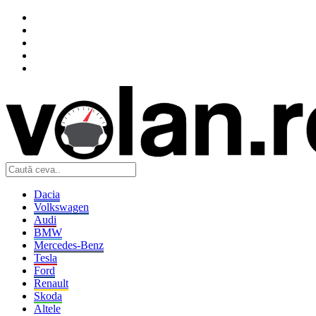
Dacia
Volkswagen
Audi
BMW
Mercedes-Benz
Tesla
Ford
Renault
Skoda
Altele