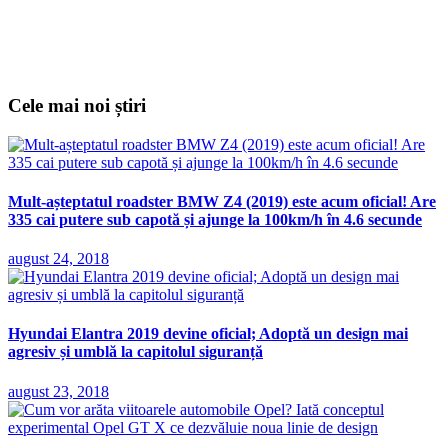
Cele mai noi știri
Mult-așteptatul roadster BMW Z4 (2019) este acum oficial! Are
335 cai putere sub capotă și ajunge la 100km/h în 4.6 secunde
august 24, 2018
Hyundai Elantra 2019 devine oficial; Adoptă un design mai
agresiv și umblă la capitolul siguranță
august 23, 2018