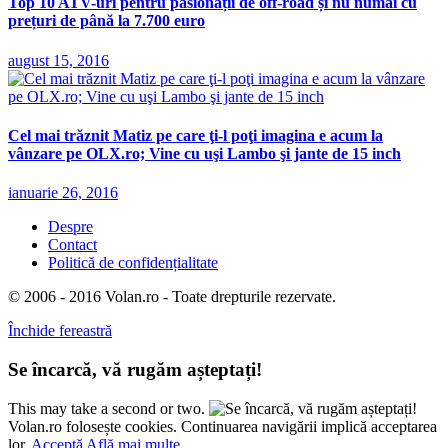
Top 10 ATV-uri pentru pasionații de off-road și nu numai cu
prețuri de până la 7.700 euro
august 15, 2016
Cel mai trăznit Matiz pe care ţi-l poţi imagina e acum la
vânzare pe OLX.ro; Vine cu uşi Lambo şi jante de 15 inch
ianuarie 26, 2016
Despre
Contact
Politică de confidențialitate
© 2006 - 2016 Volan.ro - Toate drepturile rezervate.
Închide fereastră
Se încarcă, vă rugăm așteptați!
This may take a second or two.
Volan.ro folosește cookies. Continuarea navigării implică acceptarea
lor.
Acceptă
Află mai multe