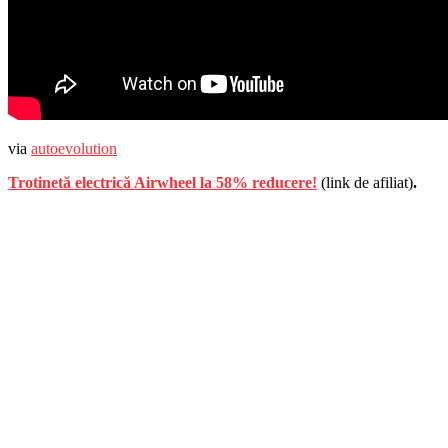
via
autoevolution
Trotinetă electrică Airwheel la 58% reducere!
(link de afiliat)
.