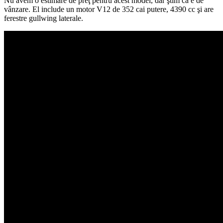
Nu avem o estimare de preţ pentru acest model, dar ştim că e de
vânzare. El include un motor V12 de 352 cai putere, 4390 cc şi are
ferestre gullwing laterale.