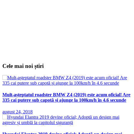
Cele mai noi știri
Mult-așteptatul roadster BMW Z4 (2019) este acum oficial! Are
335 cai putere sub capotă și ajunge la 100km/h în 4.6 secunde
august 24, 2018