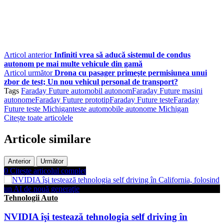
Articol anterior
Infiniti vrea să aducă sistemul de condus
autonom pe mai multe vehicule din gamă
Articol următor
Drona cu pasager primeşte permisiunea unui
zbor de test; Un nou vehicul personal de transport?
Tags
Faraday Future automobil autonom
Faraday Future masini
autonome
Faraday Future prototip
Faraday Future teste
Faraday
Future teste Michigan
teste automobile autonome Michigan
Citește toate articolele
Articole similare
Anterior
Următor
0
Citește articolul complet
Tehnologii Auto
NVIDIA îşi testează tehnologia self driving în