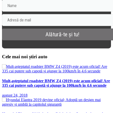
Cele mai noi știri auto
Mult-așteptatul roadster BMW Z4 (2019) este acum oficial! Are
335 cai putere sub capotă și ajunge la 100km/h în 4.6 secunde
august 24, 2018