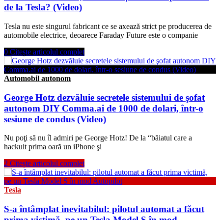
de la Tesla? (Video)
Tesla nu este singurul fabricant ce se axează strict pe producerea de
automobile electrice, deoarece Faraday Future este o companie
0
Citește articolul complet
Automobil autonom
George Hotz dezvăluie secretele sistemului de şofat
autonom DIY Comma.ai de 1000 de dolari, într-o
sesiune de condus (Video)
Nu poţi să nu îl admiri pe George Hotz! De la “băiatul care a
hackuit prima oară un iPhone şi
2
Citește articolul complet
Tesla
S-a întâmplat inevitabilul: pilotul automat a făcut
prima victimă, pe un Tesla Model S în mod