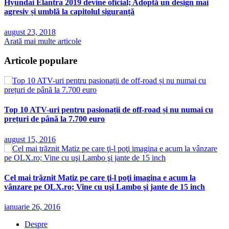
Hyundai Elantra 2019 devine oficial; Adoptă un design mai
agresiv și umblă la capitolul siguranță
august 23, 2018
Arată mai multe articole
Articole populare
Top 10 ATV-uri pentru pasionații de off-road și nu numai cu
prețuri de până la 7.700 euro
august 15, 2016
Cel mai trăznit Matiz pe care ţi-l poţi imagina e acum la
vânzare pe OLX.ro; Vine cu uşi Lambo şi jante de 15 inch
ianuarie 26, 2016
Despre