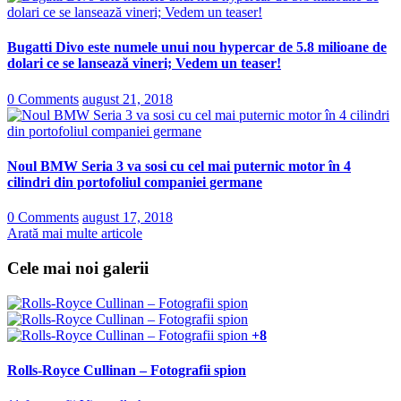
Bugatti Divo este numele unui nou hypercar de 5.8 milioane de
dolari ce se lansează vineri; Vedem un teaser!
0 Comments
august 21, 2018
Noul BMW Seria 3 va sosi cu cel mai puternic motor în 4
cilindri din portofoliul companiei germane
0 Comments
august 17, 2018
Arată mai multe articole
Cele mai noi galerii
+8
Rolls-Royce Cullinan – Fotografii spion