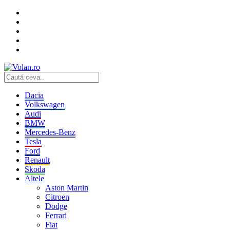
Dacia
Volkswagen
Audi
BMW
Mercedes-Benz
Tesla
Ford
Renault
Skoda
Altele
Aston Martin
Citroen
Dodge
Ferrari
Fiat