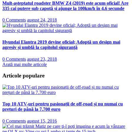
Mult-așteptatul roadster BMW Z4 (2019) este acum oficial! Are
335 cai putere sub capotă și ajunge la 100km/h în 4.6 secunde
0 Comments
august 24, 2018
Hyundai Elantra 2019 devine oficial; Adoptă un design mai
agresiv și umblă la capitolul siguranță
0 Comments
august 23, 2018
Arată mai multe articole
Articole populare
Top 10 ATV-uri pentru pasionații de off-road și nu numai cu
prețuri de până la 7.700 euro
0 Comments
august 15, 2016