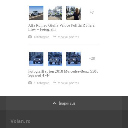
+7
Alfa Romeo Giulia Veloce Politia Rutiera
Ilfov – Fotografii
10 fotografii
View all photos
+28
Fotografii spion 2018 Mercedes-Benz G500
Squared 4×4²
31 fotografii
View all photos
Înapoi sus
Volan.ro