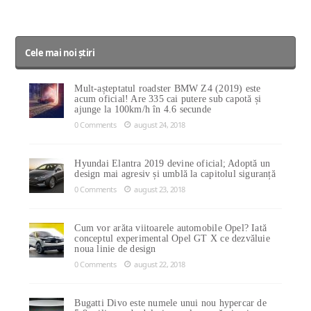
Cele mai noi știri
Mult-așteptatul roadster BMW Z4 (2019) este
acum oficial! Are 335 cai putere sub capotă și
ajunge la 100km/h în 4.6 secunde
0 Comments
august 24, 2018
Hyundai Elantra 2019 devine oficial; Adoptă un
design mai agresiv și umblă la capitolul siguranță
0 Comments
august 23, 2018
Cum vor arăta viitoarele automobile Opel? Iată
conceptul experimental Opel GT X ce dezvăluie
noua linie de design
0 Comments
august 22, 2018
Bugatti Divo este numele unui nou hypercar de