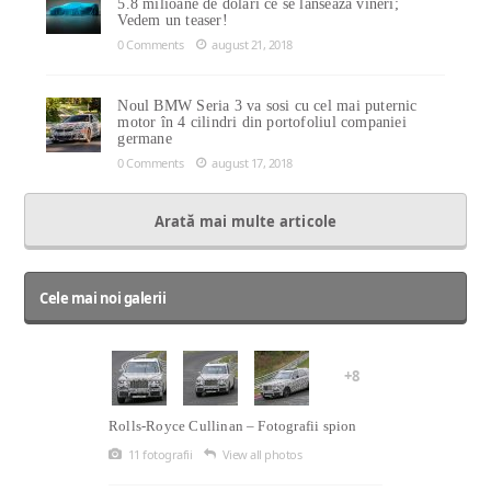
5.8 milioane de dolari ce se lansează vineri;
Vedem un teaser!
0 Comments
august 21, 2018
Noul BMW Seria 3 va sosi cu cel mai puternic
motor în 4 cilindri din portofoliul companiei
germane
0 Comments
august 17, 2018
Arată mai multe articole
Cele mai noi galerii
+8
Rolls-Royce Cullinan – Fotografii spion
11 fotografii
View all photos