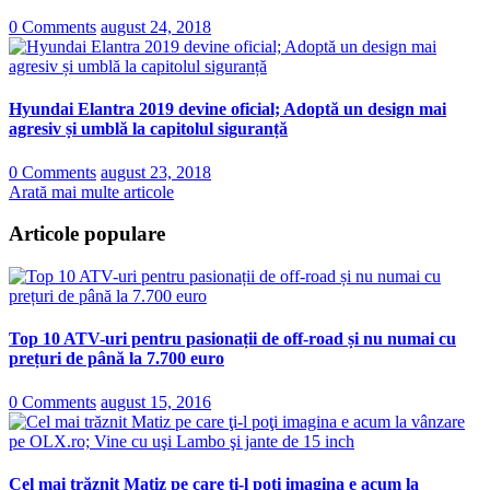
0 Comments
august 24, 2018
Hyundai Elantra 2019 devine oficial; Adoptă un design mai
agresiv și umblă la capitolul siguranță
0 Comments
august 23, 2018
Arată mai multe articole
Articole populare
Top 10 ATV-uri pentru pasionații de off-road și nu numai cu
prețuri de până la 7.700 euro
0 Comments
august 15, 2016
Cel mai trăznit Matiz pe care ţi-l poţi imagina e acum la