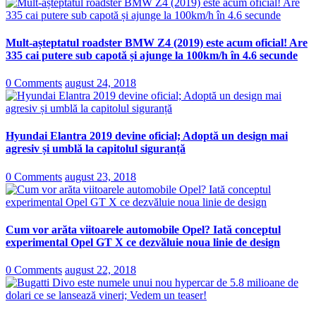
Mult-așteptatul roadster BMW Z4 (2019) este acum oficial! Are
335 cai putere sub capotă și ajunge la 100km/h în 4.6 secunde
0 Comments
august 24, 2018
Hyundai Elantra 2019 devine oficial; Adoptă un design mai
agresiv și umblă la capitolul siguranță
0 Comments
august 23, 2018
Cum vor arăta viitoarele automobile Opel? Iată conceptul
experimental Opel GT X ce dezvăluie noua linie de design
0 Comments
august 22, 2018