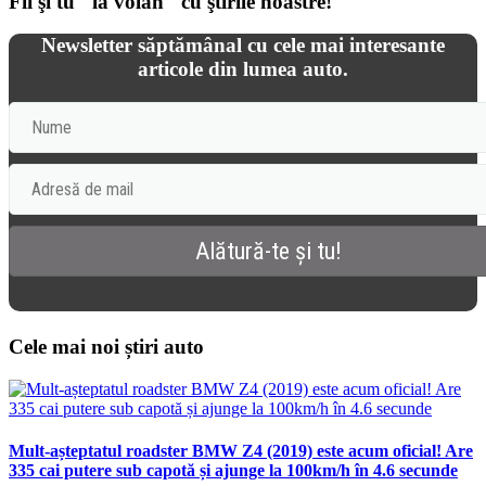
Fii şi tu "la volan" cu ştirile noastre!
Newsletter săptămânal cu cele mai interesante
articole din lumea auto.
Cele mai noi știri auto
Mult-așteptatul roadster BMW Z4 (2019) este acum oficial! Are
335 cai putere sub capotă și ajunge la 100km/h în 4.6 secunde