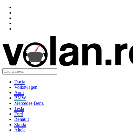
Dacia
Volkswagen
Audi
BMW
Mercedes-Benz
Tesla
Ford
Renault
Skoda
Altele