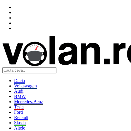
Dacia
Volkswagen
Audi
BMW
Mercedes-Benz
Tesla
Ford
Renault
Skoda
Altele