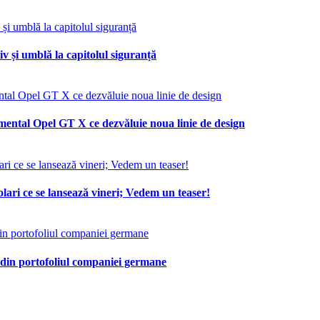
v și umblă la capitolul siguranță
mental Opel GT X ce dezvăluie noua linie de design
lari ce se lansează vineri; Vedem un teaser!
 din portofoliul companiei germane