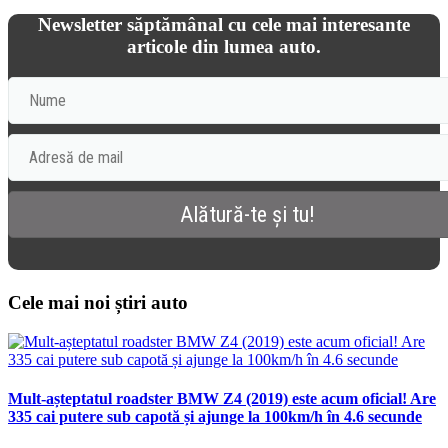
Newsletter săptămânal cu cele mai interesante
articole din lumea auto.
Cele mai noi știri auto
Mult-așteptatul roadster BMW Z4 (2019) este acum oficial! Are
335 cai putere sub capotă și ajunge la 100km/h în 4.6 secunde