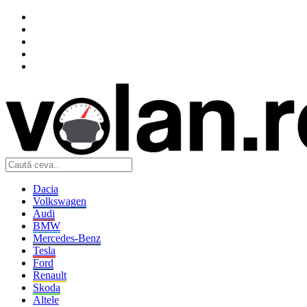
Dacia
Volkswagen
Audi
BMW
Mercedes-Benz
Tesla
Ford
Renault
Skoda
Altele