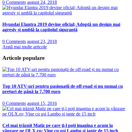
0 Comments
august 24, 2018
Hyundai Elantra 2019 devine oficial; Adoptă un design mai
agresiv și umblă la capitolul siguranță
0 Comments
august 23, 2018
Arată mai multe articole
Articole populare
Top 10 ATV-uri pentru pasionații de off-road și nu numai cu
prețuri de până la 7.700 euro
0 Comments
august 15, 2016
Cel mai trăznit Matiz pe care ţi-l poţi imagina e acum la
vânzare pe OLX.ro; Vine cu uşi Lambo şi jante de 15 inch