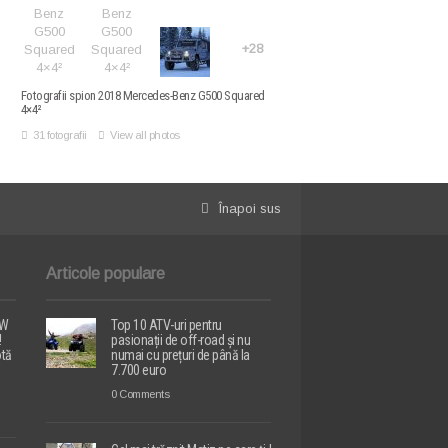
+28
Fotografii spion 2018 Mercedes-Benz G500 Squared
4×4²
31 fotografii
View all photos
Înapoi sus
Articole populare
MW
Top 10 ATV-uri pentru
!
pasionații de off-road și nu
otă
numai cu prețuri de până la
7.700 euro
0 Comments