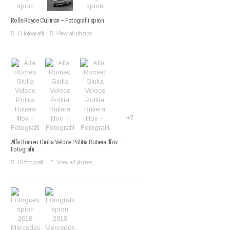
Rolls-Royce Cullinan – Fotografii spion
11 fotografii
View all photos
+7
Alfa Romeo Giulia Veloce Politia Rutiera Ilfov –
Fotografii
10 fotografii
View all photos