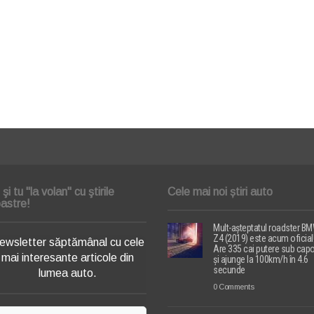
i şi tu "la volan" cu ştirile
Cele mai noi știri auto
astre!
Mult-așteptatul roadster B
Z4 (2019) este acum oficial
ewsletter săptămânal cu cele
Are 335 cai putere sub cap
mai interesante articole din
și ajunge la 100km/h în 4.6
secunde
lumea auto.
0 Comments