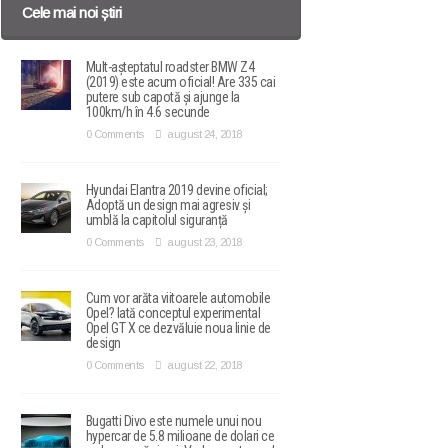
Cele mai noi știri
Mult-așteptatul roadster BMW Z4
(2019) este acum oficial! Are 335 cai
putere sub capotă și ajunge la
100km/h în 4.6 secunde
0 Comments
august 24, 2018
Hyundai Elantra 2019 devine oficial;
Adoptă un design mai agresiv și
umblă la capitolul siguranță
0 Comments
august 23, 2018
Cum vor arăta viitoarele automobile
Opel? Iată conceptul experimental
Opel GT X ce dezvăluie noua linie de
design
0 Comments
august 22, 2018
Bugatti Divo este numele unui nou
hypercar de 5.8 milioane de dolari ce