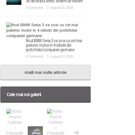
se lansează vineri; Vedem un teaser!
0 Comments
august 21, 2018
Noul BMW Seria 3 va sosi cu cel mai
puternic motor în 4 cilindri din
portofoliul companiei germane
0 Comments
august 17, 2018
Arată mai multe articole
Cele mai noi galerii
+8