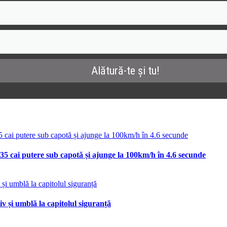
35 cai putere sub capotă și ajunge la 100km/h în 4.6 secunde
v și umblă la capitolul siguranță