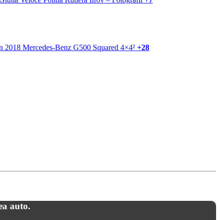
+28
ea auto.