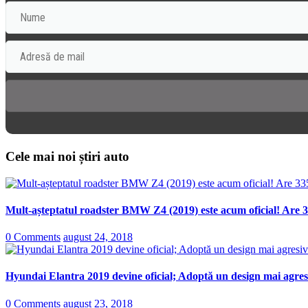
Cele mai noi știri auto
Mult-așteptatul roadster BMW Z4 (2019) este acum oficial! Are 3
0 Comments
august 24, 2018
Hyundai Elantra 2019 devine oficial; Adoptă un design mai agresi
0 Comments
august 23, 2018