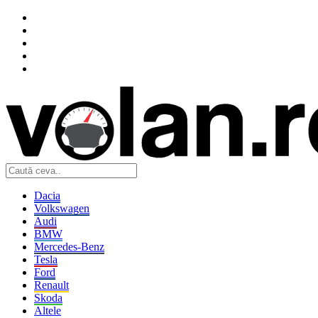
Dacia
Volkswagen
Audi
BMW
Mercedes-Benz
Tesla
Ford
Renault
Skoda
Altele