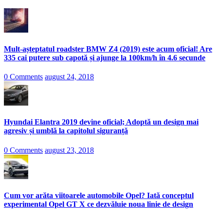
Mult-așteptatul roadster BMW Z4 (2019) este acum oficial! Are
335 cai putere sub capotă și ajunge la 100km/h în 4.6 secunde
0 Comments
august 24, 2018
Hyundai Elantra 2019 devine oficial; Adoptă un design mai
agresiv și umblă la capitolul siguranță
0 Comments
august 23, 2018
Cum vor arăta viitoarele automobile Opel? Iată conceptul
experimental Opel GT X ce dezvăluie noua linie de design