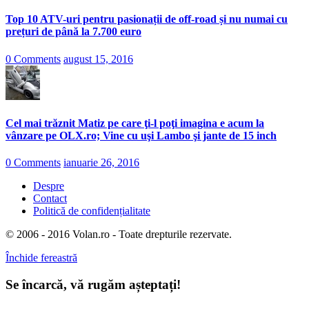
Top 10 ATV-uri pentru pasionații de off-road și nu numai cu
prețuri de până la 7.700 euro
0 Comments
august 15, 2016
Cel mai trăznit Matiz pe care ţi-l poţi imagina e acum la
vânzare pe OLX.ro; Vine cu uşi Lambo şi jante de 15 inch
0 Comments
ianuarie 26, 2016
Despre
Contact
Politică de confidențialitate
© 2006 - 2016 Volan.ro - Toate drepturile rezervate.
Închide fereastră
Se încarcă, vă rugăm așteptați!