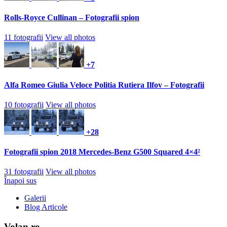
Rolls-Royce Cullinan – Fotografii spion
11 fotografii
View all photos
+7
Alfa Romeo Giulia Veloce Politia Rutiera Ilfov – Fotografii
10 fotografii
View all photos
+28
Fotografii spion 2018 Mercedes-Benz G500 Squared 4×4²
31 fotografii
View all photos
Înapoi sus
Galerii
Blog Articole
Volan.ro