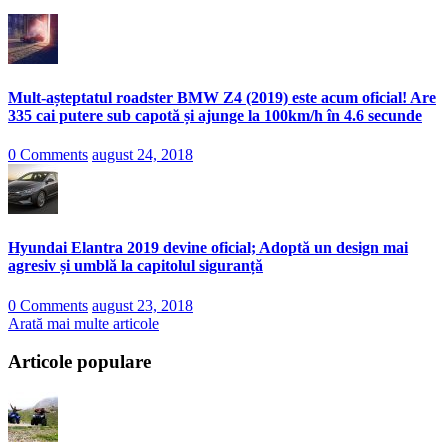
Mult-așteptatul roadster BMW Z4 (2019) este acum oficial! Are
335 cai putere sub capotă și ajunge la 100km/h în 4.6 secunde
0 Comments
august 24, 2018
Hyundai Elantra 2019 devine oficial; Adoptă un design mai
agresiv și umblă la capitolul siguranță
0 Comments
august 23, 2018
Arată mai multe articole
Articole populare