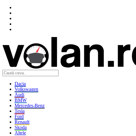
Dacia
Volkswagen
Audi
BMW
Mercedes-Benz
Tesla
Ford
Renault
Skoda
Altele