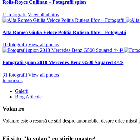
Rolls-Royce Cullinan – Fotografii spion
11 fotografii
View all photos
Alfa Romeo Giulia Veloce Politia Rutiera Ilfov – Fotografii
10 fotografii
View all photos
Fotografii spion 2018 Mercedes-Benz G500 Squared 4×4²
31 fotografii
View all photos
Înapoi sus
Galerii
Blog Articole
Volan.ro
Volan.ro este o resursă de știri despre automobile, despre orice mișcă pe
Fii şi tu "la volan" cu ştirile noastre!