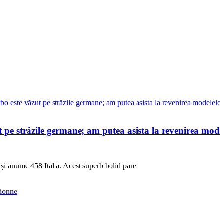
 pe străzile germane; am putea asista la revenirea mod
, și anume 458 Italia. Acest superb bolid pare