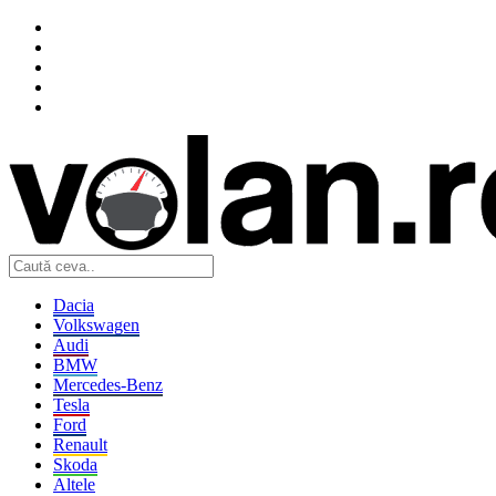
Dacia
Volkswagen
Audi
BMW
Mercedes-Benz
Tesla
Ford
Renault
Skoda
Altele