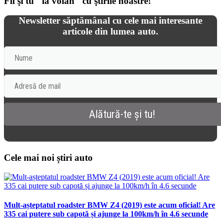
Fii şi tu "la volan" cu ştirile noastre!
Newsletter săptămânal cu cele mai interesante
articole din lumea auto.
Cele mai noi știri auto
Mult-așteptatul roadster BMW Z4 (2019) este acum oficial! Are
335 cai putere sub capotă și ajunge la 100km/h în 4.6 secunde