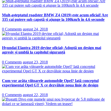
Mult-așteptatul roadster BMW Z4 (2019) este acum oficial! Are
335 cai putere sub capotă și ajunge la 100km/h în 4.6 secunde
0 Comments
august 24, 2018
Hyundai Elantra 2019 devine oficial; Adoptă un design mai
agresiv și umblă la capitolul siguranță
0 Comments
august 23, 2018
Cum vor arăta viitoarele automobile Opel? Iată conceptul
experimental Opel GT X ce dezvăluie noua linie de design
0 Comments
august 22, 2018