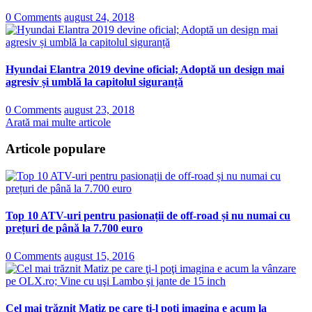
0 Comments
august 24, 2018
Hyundai Elantra 2019 devine oficial; Adoptă un design mai
agresiv și umblă la capitolul siguranță
0 Comments
august 23, 2018
Arată mai multe articole
Articole populare
Top 10 ATV-uri pentru pasionații de off-road și nu numai cu
prețuri de până la 7.700 euro
0 Comments
august 15, 2016
Cel mai trăznit Matiz pe care ţi-l poţi imagina e acum la