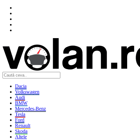
Dacia
Volkswagen
Audi
BMW
Mercedes-Benz
Tesla
Ford
Renault
Skoda
Altele