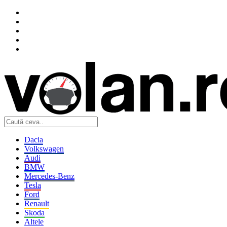
Dacia
Volkswagen
Audi
BMW
Mercedes-Benz
Tesla
Ford
Renault
Skoda
Altele