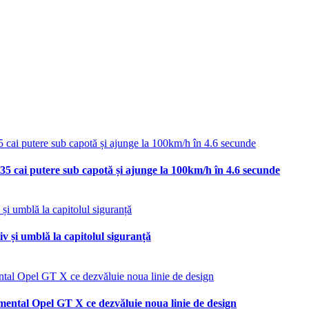
35 cai putere sub capotă și ajunge la 100km/h în 4.6 secunde
v și umblă la capitolul siguranță
mental Opel GT X ce dezvăluie noua linie de design