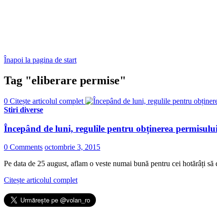
Înapoi la pagina de start
Tag "eliberare permise"
0
Citește articolul complet
Stiri diverse
Începând de luni, regulile pentru obținerea permisului
0 Comments
octombrie 3, 2015
Pe data de 25 august, aflam o veste numai bună pentru cei hotărâți să
Citește articolul complet