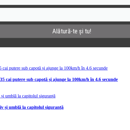
35 cai putere sub capotă și ajunge la 100km/h în 4.6 secunde
v și umblă la capitolul siguranță