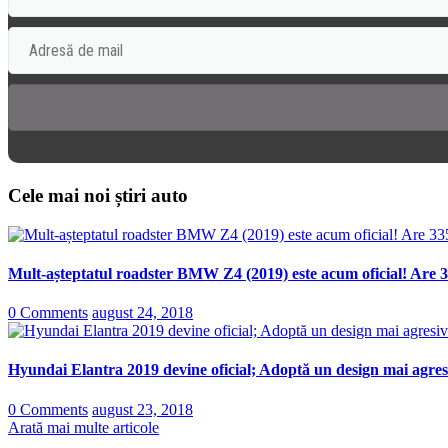
Cele mai noi știri auto
Mult-așteptatul roadster BMW Z4 (2019) este acum oficial! Are 3
0 Comments
august 24, 2018
Hyundai Elantra 2019 devine oficial; Adoptă un design mai agresi
0 Comments
august 23, 2018
Arată mai multe articole