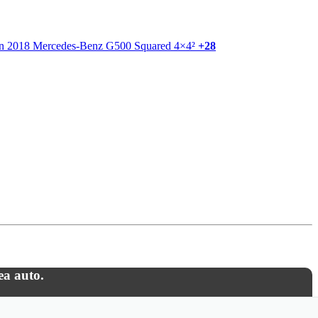
+28
ea auto.