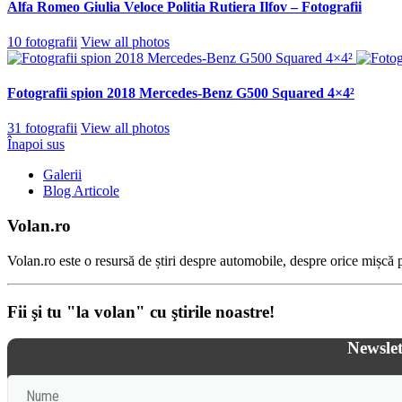
Alfa Romeo Giulia Veloce Politia Rutiera Ilfov – Fotografii
10 fotografii
View all photos
Fotografii spion 2018 Mercedes-Benz G500 Squared 4×4²
31 fotografii
View all photos
Înapoi sus
Galerii
Blog Articole
Volan.ro
Volan.ro este o resursă de știri despre automobile, despre orice mișcă pe
Fii şi tu "la volan" cu ştirile noastre!
Newslet