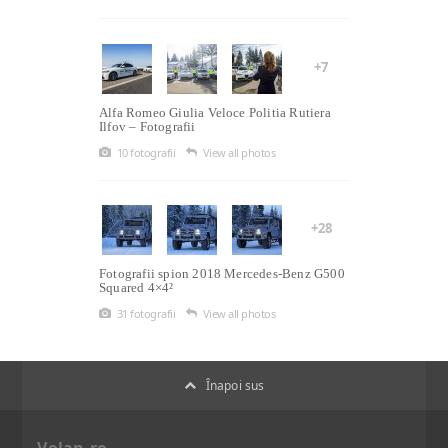
+7
Alfa Romeo Giulia Veloce Politia Rutiera
Ilfov – Fotografii
10 fotografii
View all photos
+28
Fotografii spion 2018 Mercedes-Benz G500
Squared 4×4²
31 fotografii
View all photos
Înapoi sus