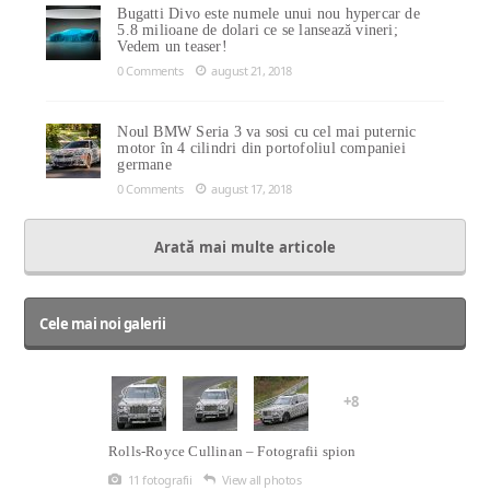
Bugatti Divo este numele unui nou hypercar de
5.8 milioane de dolari ce se lansează vineri;
Vedem un teaser!
0 Comments
august 21, 2018
Noul BMW Seria 3 va sosi cu cel mai puternic
motor în 4 cilindri din portofoliul companiei
germane
0 Comments
august 17, 2018
Arată mai multe articole
Cele mai noi galerii
+8
Rolls-Royce Cullinan – Fotografii spion
11 fotografii
View all photos