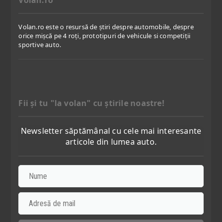
Volan.ro
Volan.ro este o resursă de știri despre automobile, despre
orice mișcă pe 4 roți, prototipuri de vehicule si competiții
sportive auto.
Fii şi tu "la volan" cu ştirile noastre!
Newsletter săptămânal cu cele mai interesante
articole din lumea auto.