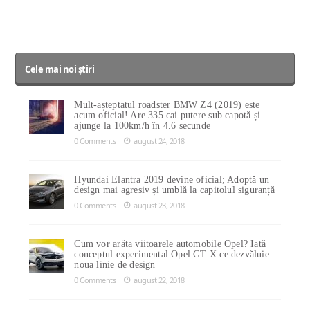
Cele mai noi știri
Mult-așteptatul roadster BMW Z4 (2019) este
acum oficial! Are 335 cai putere sub capotă și
ajunge la 100km/h în 4.6 secunde
0 Comments
august 24, 2018
Hyundai Elantra 2019 devine oficial; Adoptă un
design mai agresiv și umblă la capitolul siguranță
0 Comments
august 23, 2018
Cum vor arăta viitoarele automobile Opel? Iată
conceptul experimental Opel GT X ce dezvăluie
noua linie de design
0 Comments
august 22, 2018