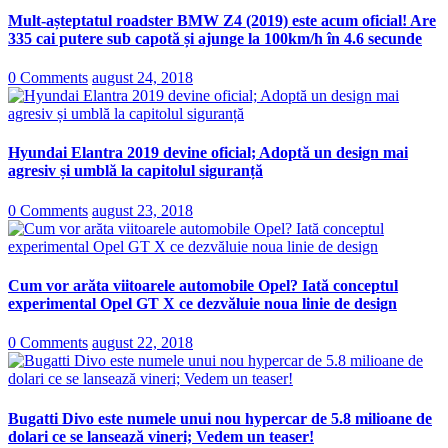
Mult-așteptatul roadster BMW Z4 (2019) este acum oficial! Are
335 cai putere sub capotă și ajunge la 100km/h în 4.6 secunde
0 Comments
august 24, 2018
Hyundai Elantra 2019 devine oficial; Adoptă un design mai
agresiv și umblă la capitolul siguranță
0 Comments
august 23, 2018
Cum vor arăta viitoarele automobile Opel? Iată conceptul
experimental Opel GT X ce dezvăluie noua linie de design
0 Comments
august 22, 2018
Bugatti Divo este numele unui nou hypercar de 5.8 milioane de
dolari ce se lansează vineri; Vedem un teaser!