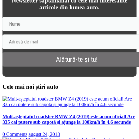
Newsletter săptămânal cu cele mai interesante
articole din lumea auto.
Cele mai noi știri auto
Mult-așteptatul roadster BMW Z4 (2019) este acum oficial! Are
335 cai putere sub capotă și ajunge la 100km/h în 4.6 secunde
0 Comments
august 24, 2018