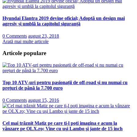
Hyundai Elantra 2019 devine oficial; Adoptă un design mai
agresiv și umblă la capitolul siguranță
0 Comments
august 23, 2018
Arată mai multe articole
Articole populare
Top 10 ATV-uri pentru pasionații de off-road și nu numai cu
prețuri de până la 7.700 euro
0 Comments
august 15, 2016
Cel mai trăznit Matiz pe care ţi-l poţi imagina e acum la
vânzare pe OLX.ro; Vine cu uşi Lambo şi jante de 15 inch