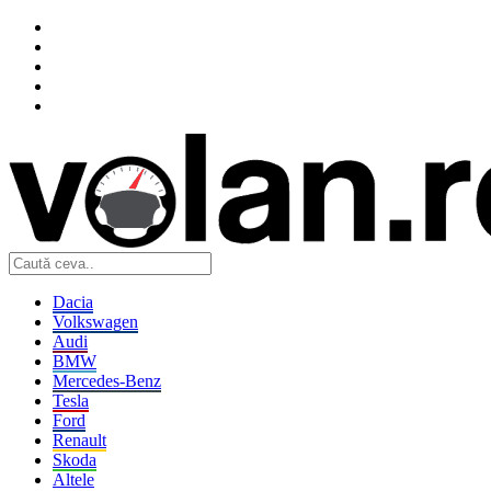
Dacia
Volkswagen
Audi
BMW
Mercedes-Benz
Tesla
Ford
Renault
Skoda
Altele