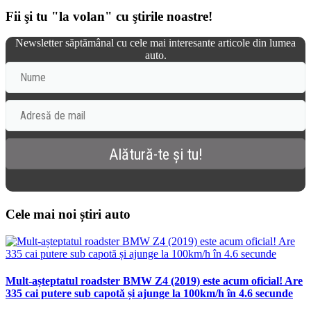
Fii şi tu "la volan" cu ştirile noastre!
Newsletter săptămânal cu cele mai interesante articole din lumea
auto.
Cele mai noi știri auto
Mult-așteptatul roadster BMW Z4 (2019) este acum oficial! Are
335 cai putere sub capotă și ajunge la 100km/h în 4.6 secunde