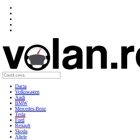
Dacia
Volkswagen
Audi
BMW
Mercedes-Benz
Tesla
Ford
Renault
Skoda
Altele