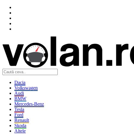
Dacia
Volkswagen
Audi
BMW
Mercedes-Benz
Tesla
Ford
Renault
Skoda
Altele