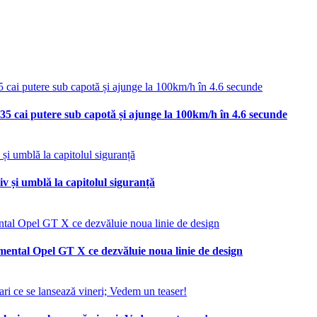
35 cai putere sub capotă și ajunge la 100km/h în 4.6 secunde
v și umblă la capitolul siguranță
mental Opel GT X ce dezvăluie noua linie de design