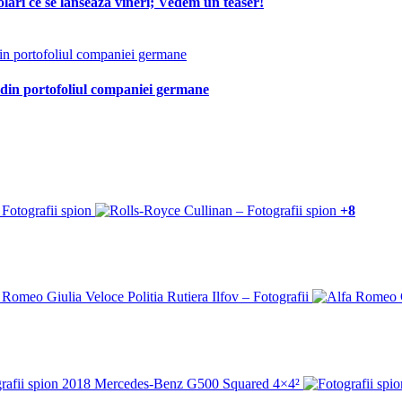
lari ce se lansează vineri; Vedem un teaser!
 din portofoliul companiei germane
+8