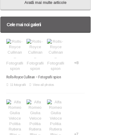
Arată mai multe articole
Cele mai noi galerii
+8
Rolls-Royce Cullinan – Fotografii spion
11 fotografii
View all photos
+7