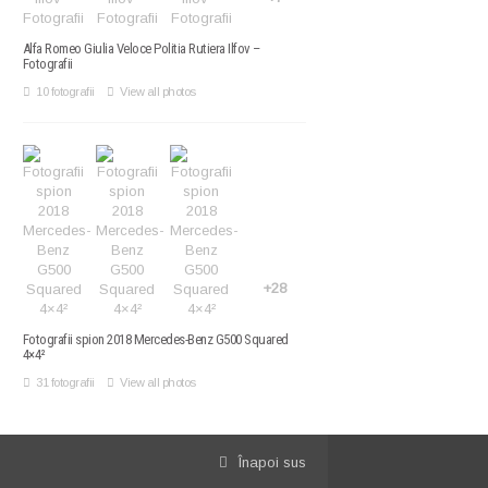
Alfa Romeo Giulia Veloce Politia Rutiera Ilfov –
Fotografii
10 fotografii
View all photos
+28
Fotografii spion 2018 Mercedes-Benz G500 Squared
4×4²
31 fotografii
View all photos
Înapoi sus