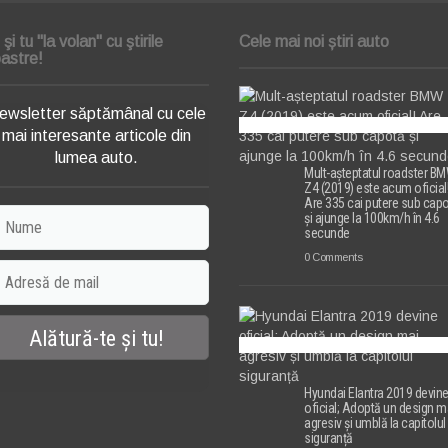
i şi tu "la volan" cu ştirile
Cele mai noi știri auto
astre!
ewsletter săptămânal cu cele
mai interesante articole din
lumea auto.
Mult-așteptatul roadster B
Z4 (2019) este acum oficial
Are 335 cai putere sub cap
și ajunge la 100km/h în 4.6
secunde
0 Comments
Hyundai Elantra 2019 devin
oficial; Adoptă un design m
agresiv și umblă la capitolul
siguranță