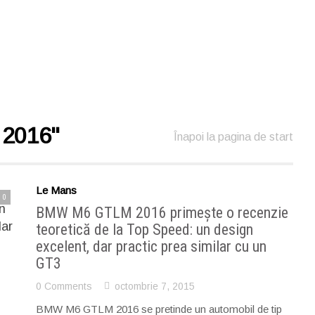
2016"
Înapoi la pagina de start
Le Mans
0
BMW M6 GTLM 2016 primeşte o recenzie
teoretică de la Top Speed: un design
excelent, dar practic prea similar cu un
GT3
0 Comments
octombrie 7, 2015
BMW M6 GTLM 2016 se pretinde un automobil de tip