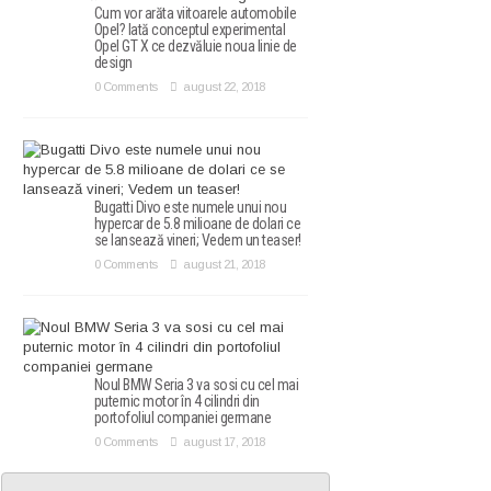
Cum vor arăta viitoarele automobile
Opel? Iată conceptul experimental
Opel GT X ce dezvăluie noua linie de
design
0 Comments
august 22, 2018
Bugatti Divo este numele unui nou
hypercar de 5.8 milioane de dolari ce
se lansează vineri; Vedem un teaser!
0 Comments
august 21, 2018
Noul BMW Seria 3 va sosi cu cel mai
puternic motor în 4 cilindri din
portofoliul companiei germane
0 Comments
august 17, 2018