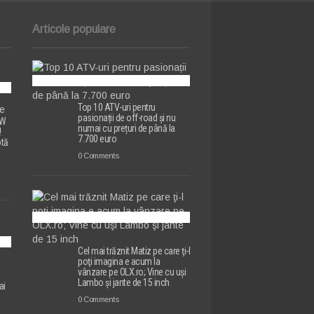
Articole populare
Top 10 ATV-uri pentru
pasionații de off-road și nu
MW
numai cu prețuri de până la
!
7.700 euro
otă
0 Comments
Cel mai trăznit Matiz pe care ţi-l
poţi imagina e acum la
vânzare pe OLX.ro; Vine cu uşi
e
Lambo şi jante de 15 inch
ai
0 Comments