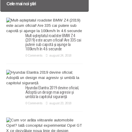
Cele mai noi știri
Mult-așteptatul roadster BMW Z4
(2019) este acum oficial! Are 335 cai
putere sub capotă și ajunge la
100km/h în 4.6 secunde
0 Comments
august 24, 2018
Hyundai Elantra 2019 devine oficial;
Adoptă un design mai agresiv și
umblă la capitolul siguranță
0 Comments
august 23, 2018