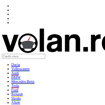
Dacia
Volkswagen
Audi
BMW
Mercedes-Benz
Tesla
Ford
Renault
Skoda
Altele