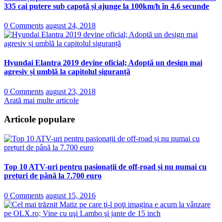
335 cai putere sub capotă și ajunge la 100km/h în 4.6 secunde
0 Comments
august 24, 2018
Hyundai Elantra 2019 devine oficial; Adoptă un design mai
agresiv și umblă la capitolul siguranță
0 Comments
august 23, 2018
Arată mai multe articole
Articole populare
Top 10 ATV-uri pentru pasionații de off-road și nu numai cu
prețuri de până la 7.700 euro
0 Comments
august 15, 2016