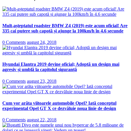
Mult-așteptatul roadster BMW Z4 (2019) este acum oficial! Are
335 cai putere sub capotă și ajunge la 100km/h în 4.6 secunde
0 Comments
august 24, 2018
Hyundai Elantra 2019 devine oficial; Adoptă un design mai
agresiv și umblă la capitolul siguranță
0 Comments
august 23, 2018
Cum vor arăta viitoarele automobile Opel? Iată conceptul
experimental Opel GT X ce dezvăluie noua linie de design
0 Comments
august 22, 2018