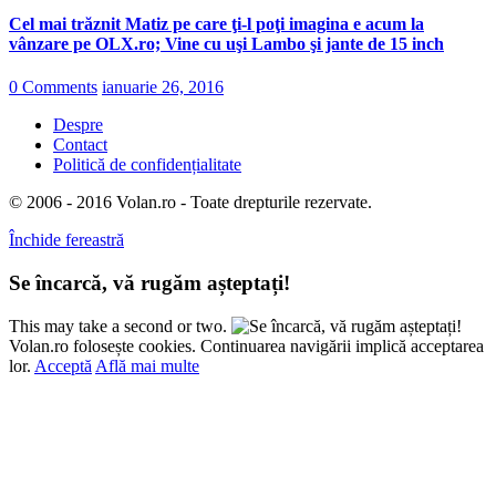
Cel mai trăznit Matiz pe care ţi-l poţi imagina e acum la
vânzare pe OLX.ro; Vine cu uşi Lambo şi jante de 15 inch
0 Comments
ianuarie 26, 2016
Despre
Contact
Politică de confidențialitate
© 2006 - 2016 Volan.ro - Toate drepturile rezervate.
Închide fereastră
Se încarcă, vă rugăm așteptați!
This may take a second or two.
Volan.ro folosește cookies. Continuarea navigării implică acceptarea
lor.
Acceptă
Află mai multe