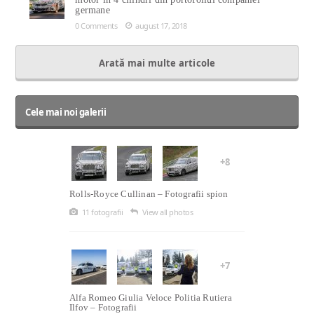
germane
0 Comments
august 17, 2018
Arată mai multe articole
Cele mai noi galerii
+8
Rolls-Royce Cullinan – Fotografii spion
11 fotografii
View all photos
+7
Alfa Romeo Giulia Veloce Politia Rutiera
Ilfov – Fotografii