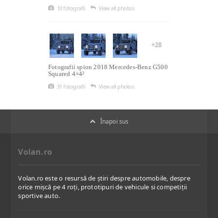
10 fotografii
View all photos
+28
Fotografii spion 2018 Mercedes-Benz G500
Squared 4×4²
31 fotografii
View all photos
Înapoi sus
Volan.ro
Volan.ro este o resursă de știri despre automobile, despre
orice mișcă pe 4 roți, prototipuri de vehicule si competiții
sportive auto.