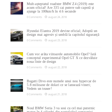
Mult-așteptatul roadster BMW Z4 (2019) este
acum oficial! Are 335 cai putere sub capotă și
ajunge la 100km/h în 4.6 secunde
0 Comments
august 24, 2018
Hyundai Elantra 2019 devine oficial; Adoptă un
design mai agresiv și umblă la capitolul siguranță
0 Comments
august 23, 2018
Cum vor arăta viitoarele automobile Opel? Iată
conceptul experimental Opel GT X ce dezvăluie
noua linie de design
0 Comments
august 22, 2018
Bugatti Divo este numele unui nou hypercar de
5.8 milioane de dolari ce se lansează vineri;
Vedem un teaser!
0 Comments
august 21, 2018
Noul BMW Seria 3 va sosi cu cel mai puternic
motor în 4 cilindri din portofoliul companiei