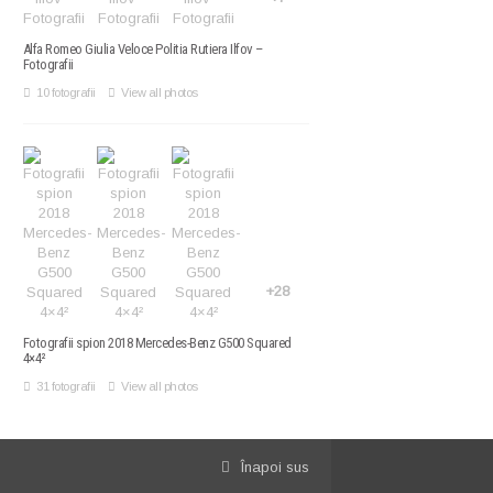
Alfa Romeo Giulia Veloce Politia Rutiera Ilfov –
Fotografii
10 fotografii
View all photos
+28
Fotografii spion 2018 Mercedes-Benz G500 Squared
4×4²
31 fotografii
View all photos
Înapoi sus