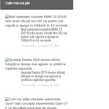
Cele mai noi știri
Mult-așteptatul roadster BMW Z4
(2019) este acum oficial! Are 335 cai
putere sub capotă și ajunge la
100km/h în 4.6 secunde
0 Comments
august 24, 2018
Hyundai Elantra 2019 devine oficial;
Adoptă un design mai agresiv și
umblă la capitolul siguranță
0 Comments
august 23, 2018