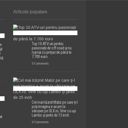
Articole populare
Top 10 ATV-uri pentru
pasionații de off-road și nu
MW
numai cu prețuri de până la
!
7.700 euro
otă
0 Comments
Cel mai trăznit Matiz pe care ţi-l
poţi imagina e acum la
vânzare pe OLX.ro; Vine cu uşi
e
Lambo şi jante de 15 inch
ai
0 Comments