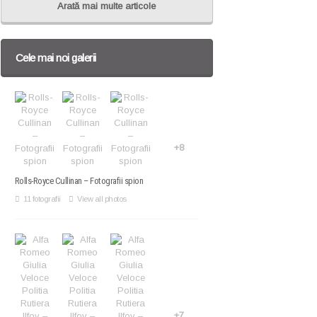
Arată mai multe articole
Cele mai noi galerii
+8
Rolls-Royce Cullinan – Fotografii spion
11 fotografii
View all photos
+7