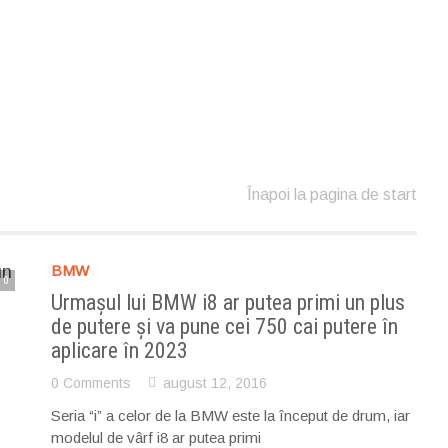
Înapoi la pagina de start
BMW
0
Urmașul lui BMW i8 ar putea primi un plus
de putere și va pune cei 750 cai putere în
aplicare în 2023
0 Comments
august 12, 2016
Seria “i” a celor de la BMW este la început de drum, iar
modelul de vârf i8 ar putea primi