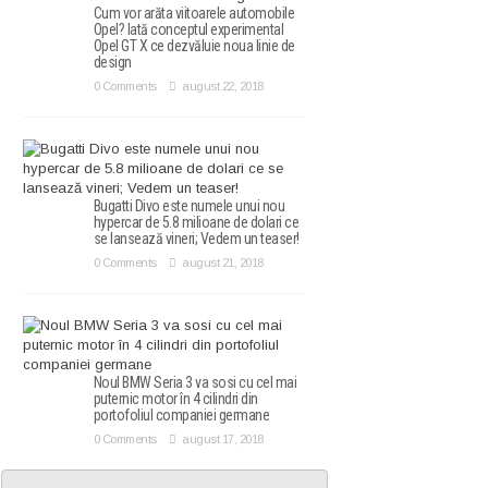
Cum vor arăta viitoarele automobile
Opel? Iată conceptul experimental
Opel GT X ce dezvăluie noua linie de
design
0 Comments
august 22, 2018
Bugatti Divo este numele unui nou
hypercar de 5.8 milioane de dolari ce
se lansează vineri; Vedem un teaser!
0 Comments
august 21, 2018
Noul BMW Seria 3 va sosi cu cel mai
puternic motor în 4 cilindri din
portofoliul companiei germane
0 Comments
august 17, 2018