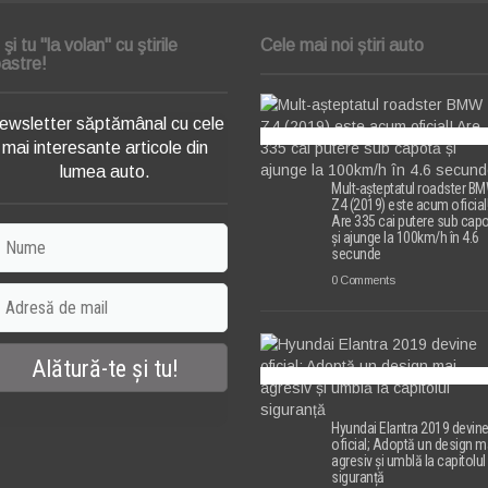
i şi tu "la volan" cu ştirile
Cele mai noi știri auto
astre!
ewsletter săptămânal cu cele
mai interesante articole din
lumea auto.
Mult-așteptatul roadster B
Z4 (2019) este acum oficial
Are 335 cai putere sub cap
și ajunge la 100km/h în 4.6
secunde
0 Comments
Hyundai Elantra 2019 devin
oficial; Adoptă un design m
agresiv și umblă la capitolul
siguranță