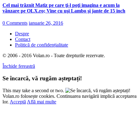
Cel mai trăznit Matiz pe care ţi-l poţi imagina e acum la
vânzare pe OLX.ro; Vine cu uşi Lambo şi jante de 15 inch
0 Comments
ianuarie 26, 2016
Despre
Contact
Politică de confidențialitate
© 2006 - 2016 Volan.ro - Toate drepturile rezervate.
Închide fereastră
Se încarcă, vă rugăm așteptați!
This may take a second or two.
Volan.ro folosește cookies. Continuarea navigării implică acceptarea
lor.
Acceptă
Află mai multe