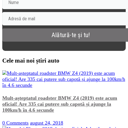
Cele mai noi știri auto
Mult-așteptatul roadster BMW Z4 (2019) este acum
oficial! Are 335 cai putere sub capotă și ajunge la
100km/h în 4.6 secunde
0 Comments
august 24, 2018