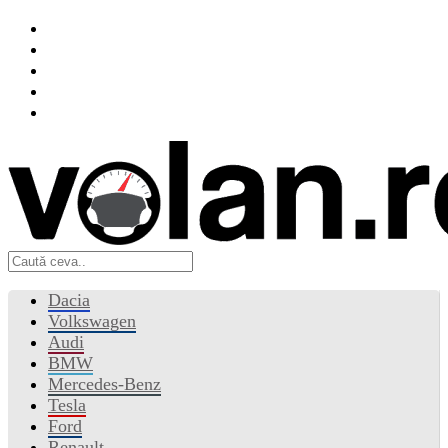
Dacia
Volkswagen
Audi
BMW
Mercedes-Benz
Tesla
Ford
Renault