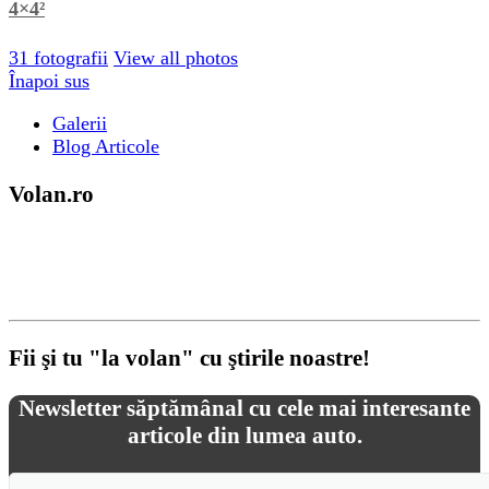
4×4²
31 fotografii
View all photos
Înapoi sus
Galerii
Blog Articole
Volan.ro
Volan.ro este o resursă de știri despre automobile, despre
orice mișcă pe 4 roți, prototipuri de vehicule si competiții
sportive auto.
Fii şi tu "la volan" cu ştirile noastre!
Newsletter săptămânal cu cele mai interesante
articole din lumea auto.