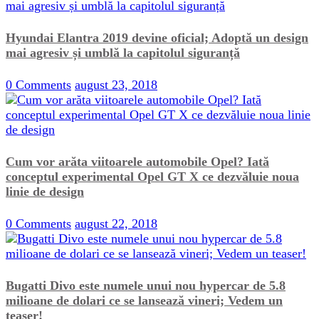
Hyundai Elantra 2019 devine oficial; Adoptă un design
mai agresiv și umblă la capitolul siguranță
0 Comments
august 23, 2018
Cum vor arăta viitoarele automobile Opel? Iată
conceptul experimental Opel GT X ce dezvăluie noua
linie de design
0 Comments
august 22, 2018
Bugatti Divo este numele unui nou hypercar de 5.8
milioane de dolari ce se lansează vineri; Vedem un
teaser!