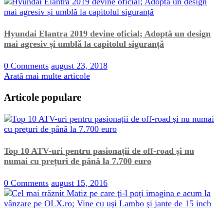
Hyundai Elantra 2019 devine oficial; Adoptă un design
mai agresiv și umblă la capitolul siguranță
0 Comments
august 23, 2018
Arată mai multe articole
Articole populare
Top 10 ATV-uri pentru pasionații de off-road și nu
numai cu prețuri de până la 7.700 euro
0 Comments
august 15, 2016