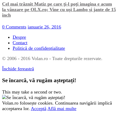
Cel mai trăznit Matiz pe care ţi-l poţi imagina e acum
la vânzare pe OLX.ro; Vine cu uşi Lambo şi jante de 15
inch
0 Comments
ianuarie 26, 2016
Despre
Contact
Politică de confidențialitate
© 2006 - 2016 Volan.ro - Toate drepturile rezervate.
Închide fereastră
Se încarcă, vă rugăm așteptați!
This may take a second or two.
Volan.ro folosește cookies. Continuarea navigării implică
acceptarea lor.
Acceptă
Află mai multe