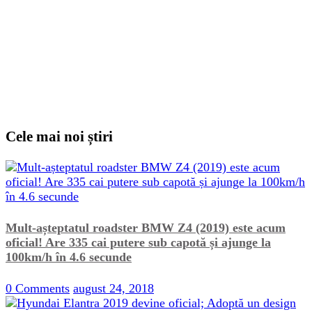
Cele mai noi știri
Mult-așteptatul roadster BMW Z4 (2019) este acum
oficial! Are 335 cai putere sub capotă și ajunge la
100km/h în 4.6 secunde
0 Comments
august 24, 2018