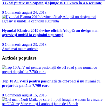
335 cai putere sub capotă și ajunge la 100km/h în 4.6 secunde
0 Comments
august 24, 2018
Hyundai Elantra 2019 devine oficial; Adoptă un design mai
agresiv și umblă la capitolul siguranță
0 Comments
august 23, 2018
Arată mai multe articole
Articole populare
Top 10 ATV-uri pentru pasionații de off-road și nu numai cu
prețuri de până la 7.700 euro
0 Comments
august 15, 2016