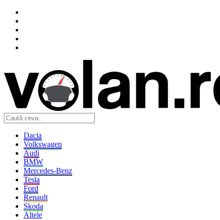
Dacia
Volkswagen
Audi
BMW
Mercedes-Benz
Tesla
Ford
Renault
Skoda
Altele