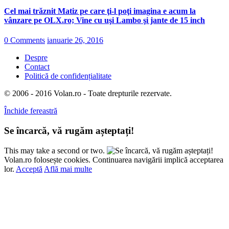
Cel mai trăznit Matiz pe care ţi-l poţi imagina e acum la
vânzare pe OLX.ro; Vine cu uşi Lambo şi jante de 15 inch
0 Comments
ianuarie 26, 2016
Despre
Contact
Politică de confidențialitate
© 2006 - 2016 Volan.ro - Toate drepturile rezervate.
Închide fereastră
Se încarcă, vă rugăm așteptați!
This may take a second or two.
Volan.ro folosește cookies. Continuarea navigării implică acceptarea
lor.
Acceptă
Află mai multe