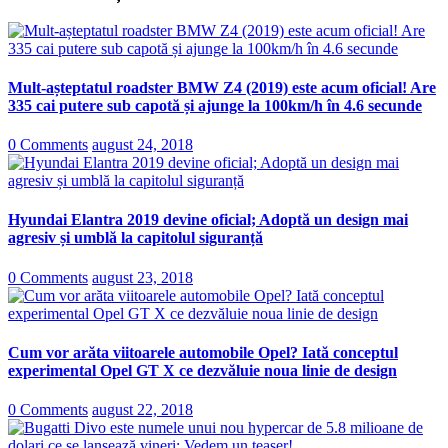
Mult-așteptatul roadster BMW Z4 (2019) este acum oficial! Are
335 cai putere sub capotă și ajunge la 100km/h în 4.6 secunde
0 Comments
august 24, 2018
Hyundai Elantra 2019 devine oficial; Adoptă un design mai
agresiv și umblă la capitolul siguranță
0 Comments
august 23, 2018
Cum vor arăta viitoarele automobile Opel? Iată conceptul
experimental Opel GT X ce dezvăluie noua linie de design
0 Comments
august 22, 2018