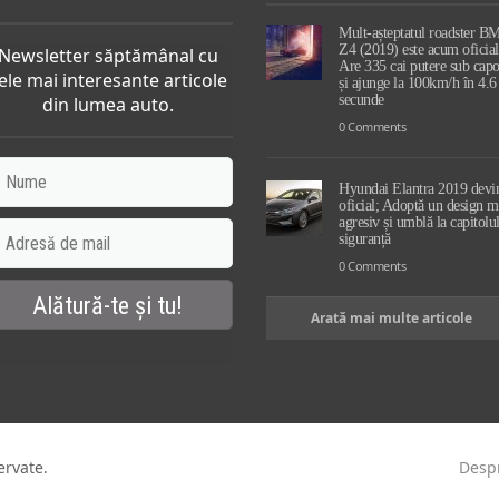
Mult-așteptatul roadster 
Z4 (2019) este acum oficial
Newsletter săptămânal cu
Are 335 cai putere sub capo
ele mai interesante articole
și ajunge la 100km/h în 4.6
secunde
din lumea auto.
0 Comments
Hyundai Elantra 2019 devi
oficial; Adoptă un design m
agresiv și umblă la capitolu
siguranță
0 Comments
Arată mai multe articole
ervate.
Desp