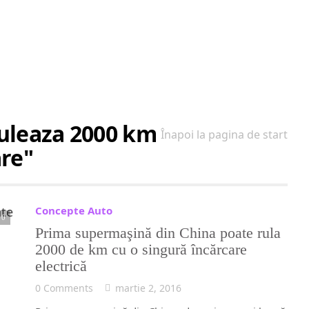
ruleaza 2000 km
Înapoi la pagina de start
are"
Concepte Auto
0
Prima supermaşină din China poate rula
2000 de km cu o singură încărcare
electrică
0 Comments
martie 2, 2016