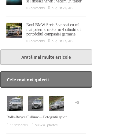
se lansează vineri; Vedem un teaser!
0 Comments
august 21, 2018
Noul BMW Seria 3 va sosi cu cel
mai puternic motor în 4 cilindri din
portofoliul companiei germane
0 Comments
august 17, 2018
Arată mai multe articole
Cele mai noi galerii
+8
Rolls-Royce Cullinan – Fotografii spion
11 fotografii
View all photos