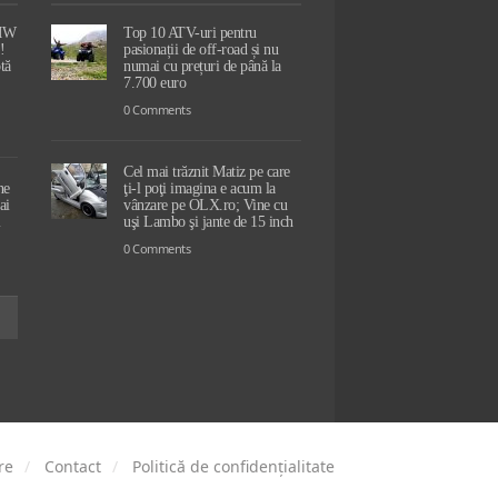
BMW
Top 10 ATV-uri pentru
!
pasionații de off-road și nu
tă
numai cu prețuri de până la
7.700 euro
0 Comments
Cel mai trăznit Matiz pe care
ne
ţi-l poţi imagina e acum la
ai
vânzare pe OLX.ro; Vine cu
l
uşi Lambo şi jante de 15 inch
0 Comments
re
Contact
Politică de confidențialitate