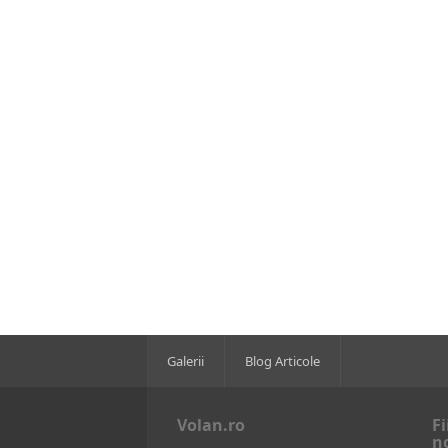
Galerii
Blog Articole
Volan.ro
Fi
n