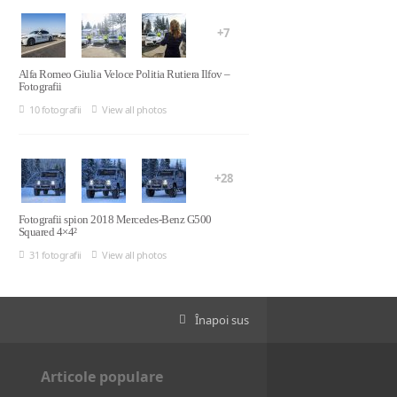
+7
Alfa Romeo Giulia Veloce Politia Rutiera Ilfov –
Fotografii
10 fotografii
View all photos
+28
Fotografii spion 2018 Mercedes-Benz G500
Squared 4×4²
31 fotografii
View all photos
Înapoi sus
Articole populare