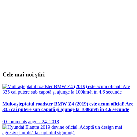
Cele mai noi știri
Mult-așteptatul roadster BMW Z4 (2019) este acum oficial! Are
335 cai putere sub capotă și ajunge la 100km/h în 4.6 secunde
0 Comments
august 24, 2018