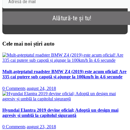
Cele mai noi știri auto
Mult-așteptatul roadster BMW Z4 (2019) este acum oficial! Are
335 cai putere sub capotă și ajunge la 100km/h în 4.6 secunde
0 Comments
august 24, 2018
Hyundai Elantra 2019 devine oficial; Adoptă un design mai
agresiv și umblă la capitolul siguranță
0 Comments
august 23, 2018