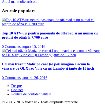
Arată mai multe articole
Articole populare
Top 10 ATV-uri pentru pasionații de off-road și nu numai cu
prețuri de până la 7.700 euro
0 Comments
august 15, 2016
Cel mai trăznit Matiz pe care ţi-l poţi imagina e acum la
vânzare pe OLX.ro; Vine cu uşi Lambo şi jante de 15 inch
0 Comments
ianuarie 26, 2016
Despre
Contact
Politică de confidențialitate
© 2006 - 2016 Volan.ro - Toate drepturile rezervate.