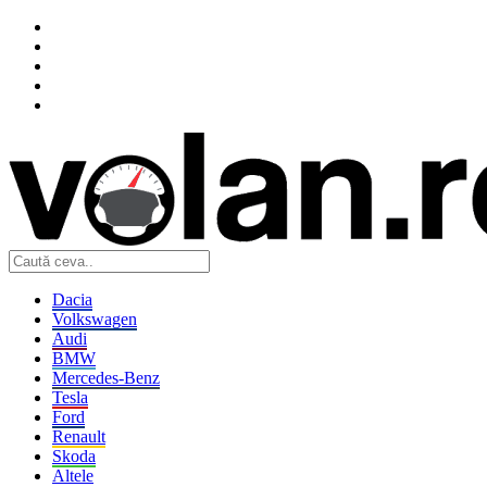
Dacia
Volkswagen
Audi
BMW
Mercedes-Benz
Tesla
Ford
Renault
Skoda
Altele