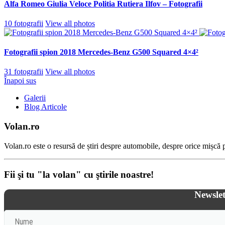
Alfa Romeo Giulia Veloce Politia Rutiera Ilfov – Fotografii
10 fotografii
View all photos
Fotografii spion 2018 Mercedes-Benz G500 Squared 4×4²
31 fotografii
View all photos
Înapoi sus
Galerii
Blog Articole
Volan.ro
Volan.ro este o resursă de știri despre automobile, despre orice mișcă pe
Fii şi tu "la volan" cu ştirile noastre!
Newslet