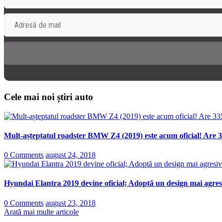
Cele mai noi știri auto
Mult-așteptatul roadster BMW Z4 (2019) este acum oficial! Are 3
0 Comments
august 24, 2018
Hyundai Elantra 2019 devine oficial; Adoptă un design mai agresi
0 Comments
august 23, 2018
Arată mai multe articole