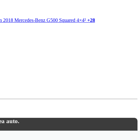
+28
ea auto.