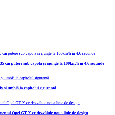
35 cai putere sub capotă și ajunge la 100km/h în 4.6 secunde
v și umblă la capitolul siguranță
mental Opel GT X ce dezvăluie noua linie de design