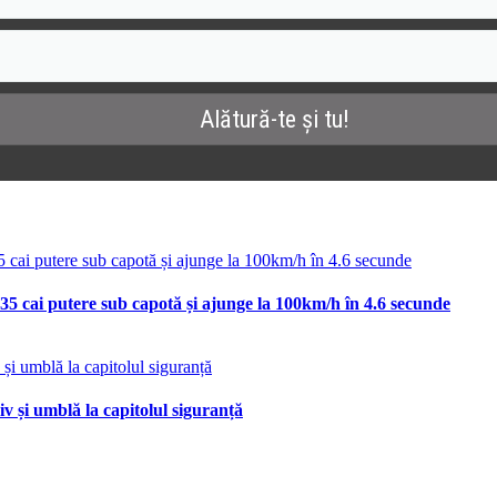
35 cai putere sub capotă și ajunge la 100km/h în 4.6 secunde
v și umblă la capitolul siguranță