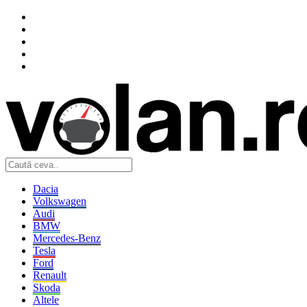
Dacia
Volkswagen
Audi
BMW
Mercedes-Benz
Tesla
Ford
Renault
Skoda
Altele