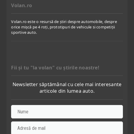
Volan.ro
Volan.ro este o resursă de știri despre automobile, despre
orice mișcă pe 4 roți, prototipuri de vehicule si competiții
sportive auto.
Fii şi tu "la volan" cu ştirile noastre!
Newsletter săptămânal cu cele mai interesante
articole din lumea auto.