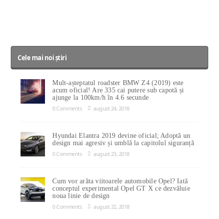
Cele mai noi știri
Mult-așteptatul roadster BMW Z4 (2019) este
acum oficial! Are 335 cai putere sub capotă și
ajunge la 100km/h în 4.6 secunde
0 Comments
august 24, 2018
Hyundai Elantra 2019 devine oficial; Adoptă un
design mai agresiv și umblă la capitolul siguranță
0 Comments
august 23, 2018
Cum vor arăta viitoarele automobile Opel? Iată
conceptul experimental Opel GT X ce dezvăluie
noua linie de design
0 Comments
august 22, 2018