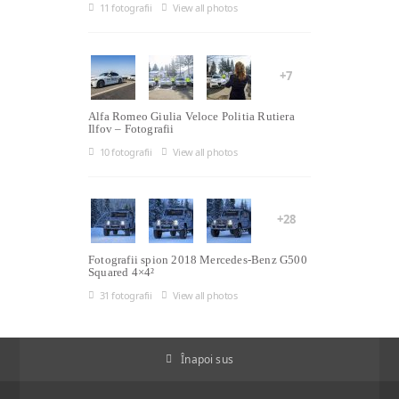
11 fotografii
View all photos
+7
Alfa Romeo Giulia Veloce Politia Rutiera
Ilfov – Fotografii
10 fotografii
View all photos
+28
Fotografii spion 2018 Mercedes-Benz G500
Squared 4×4²
31 fotografii
View all photos
Înapoi sus