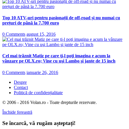
Top 10 ATV-uri pentru pasionații de off-road și nu numai cu
prețuri de până la 7.700 euro
0 Comments
august 15, 2016
Cel mai trăznit Matiz pe care ţi-l poţi imagina e acum la
vânzare pe OLX.ro; Vine cu uşi Lambo şi jante de 15 inch
0 Comments
ianuarie 26, 2016
Despre
Contact
Politică de confidențialitate
© 2006 - 2016 Volan.ro - Toate drepturile rezervate.
Închide fereastră
Se încarcă, vă rugăm așteptați!