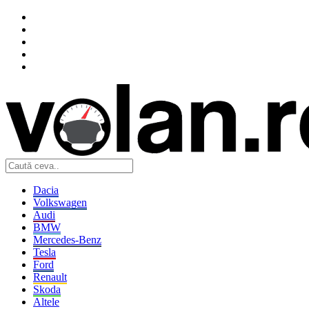
Dacia
Volkswagen
Audi
BMW
Mercedes-Benz
Tesla
Ford
Renault
Skoda
Altele