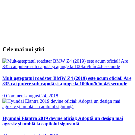
Cele mai noi știri
Mult-așteptatul roadster BMW Z4 (2019) este acum oficial! Are
335 cai putere sub capotă și ajunge la 100km/h în 4.6 secunde
0 Comments
august 24, 2018
Hyundai Elantra 2019 devine oficial; Adoptă un design mai
agresiv și umblă la capitolul siguranță