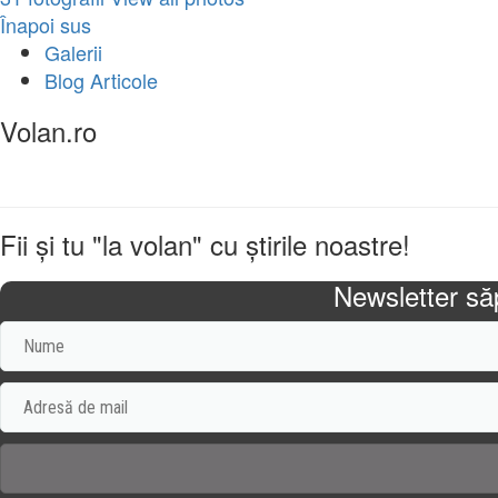
Înapoi sus
Galerii
Blog Articole
Volan.ro
Volan.ro este o resursă de știri despre automobile, despre
Fii şi tu "la volan" cu ştirile noastre!
Newsletter să