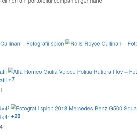
cilindri din portofoliul companiei germane
+7
i
+28
4²