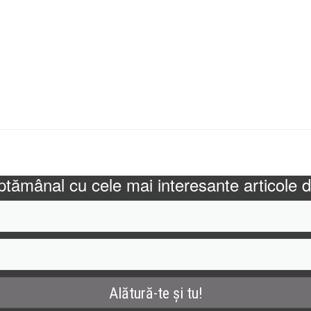
 orice mișcă pe 4 roți, prototipuri de vehicule si competiț
ptămânal cu cele mai interesante articole d