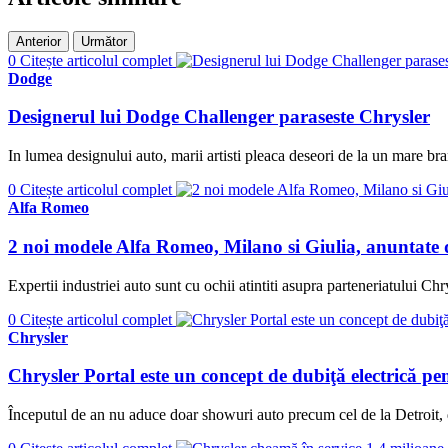
Anterior
Următor
0
Citește articolul complet
Dodge
Designerul lui Dodge Challenger paraseste Chrysler
In lumea designului auto, marii artisti pleaca deseori de la un mare bran
0
Citește articolul complet
Alfa Romeo
2 noi modele Alfa Romeo, Milano si Giulia, anuntate
Expertii industriei auto sunt cu ochii atintiti asupra parteneriatului Chr
0
Citește articolul complet
Chrysler
Chrysler Portal este un concept de dubiţă electrică pe
Începutul de an nu aduce doar showuri auto precum cel de la Detroit,