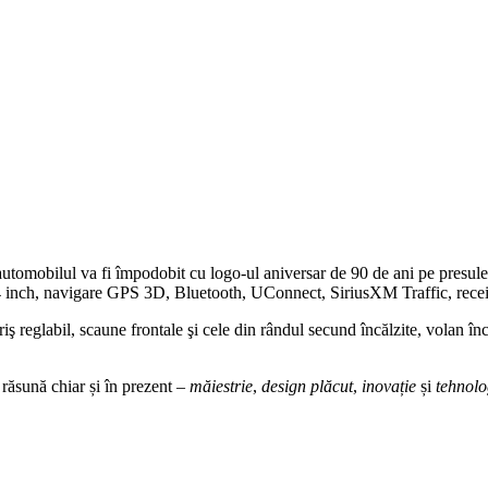
automobilul va fi împodobit cu logo-ul aniversar de 90 de ani pe presule
.4 inch, navigare GPS 3D, Bluetooth, UConnect, SiriusXM Traffic, recei
 reglabil, scaune frontale şi cele din rândul secund încălzite, volan în
 răsună chiar și în prezent –
măiestrie
,
design plăcut
,
inovație
și
tehnolo