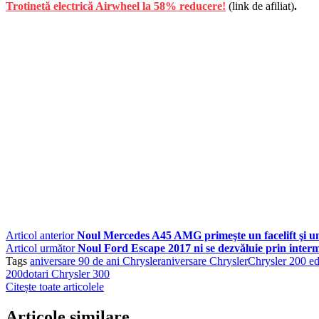
Trotinetă electrică Airwheel la 58% reducere!
(link de afiliat)
.
Articol anterior
Noul Mercedes A45 AMG primeşte un facelift şi u
Articol următor
Noul Ford Escape 2017 ni se dezvăluie prin interm
Tags
aniversare 90 de ani Chrysler
aniversare Chrysler
Chrysler 200 edi
200
dotari Chrysler 300
Citește toate articolele
Articole similare