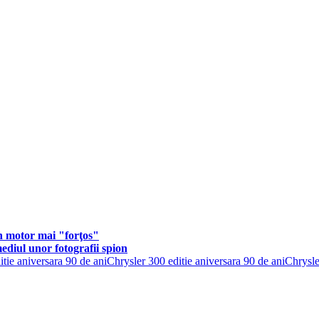
n motor mai "forţos"
ediul unor fotografii spion
tie aniversara 90 de ani
Chrysler 300 editie aniversara 90 de ani
Chrysle