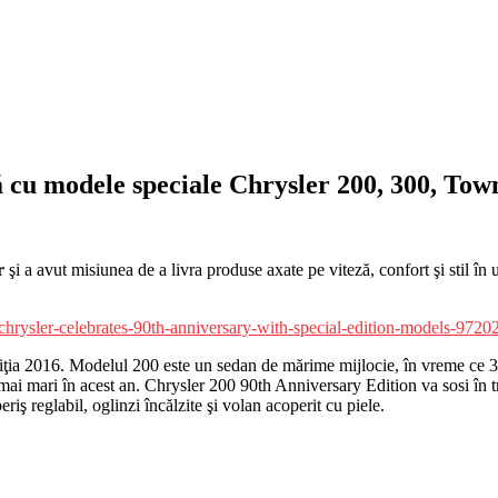
ţă cu modele speciale Chrysler 200, 300, To
r
şi a avut misiunea de a livra produse axate pe viteză, confort şi stil în
diţia 2016. Modelul 200 este un sedan de mărime mijlocie, în vreme ce 30
 mari în acest an. Chrysler 200 90th Anniversary Edition va sosi în tri
ş reglabil, oglinzi încălzite şi volan acoperit cu piele.