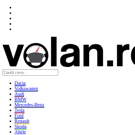
Dacia
Volkswagen
Audi
BMW
Mercedes-Benz
Tesla
Ford
Renault
Skoda
Altele