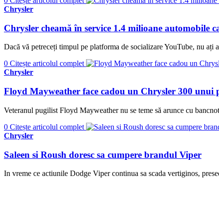
0
Citește articolul complet
Chrysler
Chrysler cheamă în service 1.4 milioane automobile ca
Dacă vă petreceți timpul pe platforma de socializare YouTube, nu ați a
0
Citește articolul complet
Chrysler
Floyd Mayweather face cadou un Chrysler 300 unui pro
Veteranul pugilist Floyd Mayweather nu se teme să arunce cu bancnote
0
Citește articolul complet
Chrysler
Saleen si Roush doresc sa cumpere brandul Viper
In vreme ce actiunile Dodge Viper continua sa scada vertiginos, prese