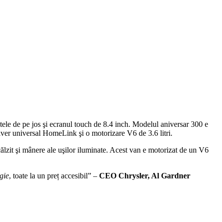
tele de pe jos şi ecranul touch de 8.4 inch. Modelul aniversar 300 e
ver universal HomeLink şi o motorizare V6 de 3.6 litri.
călzit şi mânere ale uşilor iluminate. Acest van e motorizat de un V6
gie
, toate la un preț accesibil” –
CEO Chrysler, Al Gardner