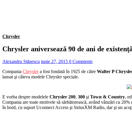
Chrysler
Chrysler aniversează 90 de ani de existen
Alexandru Stănescu
iunie 27, 2015
0 Comments
Compania
Chrysler
a fost fondată în 1925 de către
Walter P Chrysle
lansat şi câteva modele Chrysler speciale.
E vorba despre modelele
Chrysler 200
,
300
şi
Town & Country
, e
Compania are toate motivele să sărbătorească, având vânzări cu 20% mai
în bord, cu suport Uconnect Access şi SiriusXM Radio, dar şi un acoperi