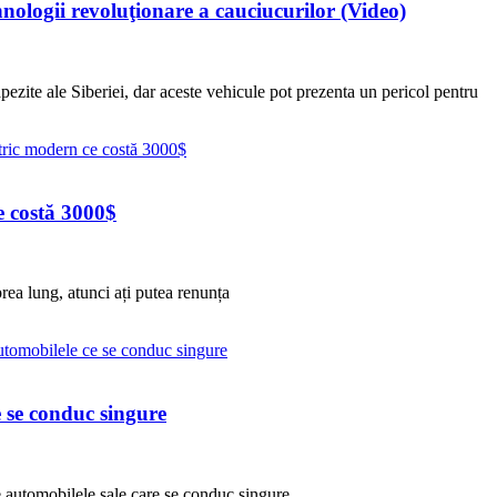
nologii revoluţionare a cauciucurilor (Video)
ezite ale Siberiei, dar aceste vehicule pot prezenta un pericol pentru
e costă 3000$
rea lung, atunci ați putea renunța
e se conduc singure
de automobilele sale care se conduc singure.