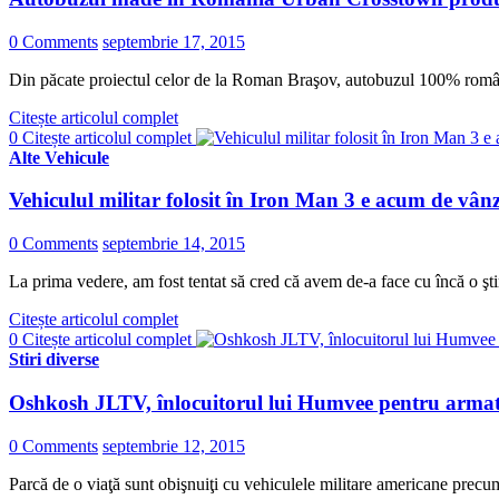
0 Comments
septembrie 17, 2015
Din păcate proiectul celor de la Roman Braşov, autobuzul 100% româ
Citește articolul complet
0
Citește articolul complet
Alte Vehicule
Vehiculul militar folosit în Iron Man 3 e acum de vân
0 Comments
septembrie 14, 2015
La prima vedere, am fost tentat să cred că avem de-a face cu încă o şt
Citește articolul complet
0
Citește articolul complet
Stiri diverse
Oshkosh JLTV, înlocuitorul lui Humvee pentru armata am
0 Comments
septembrie 12, 2015
Parcă de o viaţă sunt obişnuiţi cu vehiculele militare americane prec