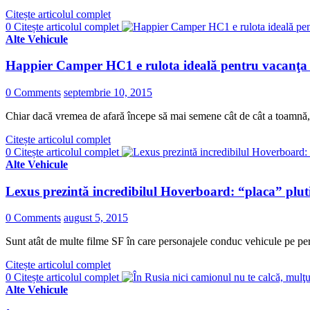
Citește articolul complet
0
Citește articolul complet
Alte Vehicule
Happier Camper HC1 e rulota ideală pentru vacanţa ur
0 Comments
septembrie 10, 2015
Chiar dacă vremea de afară începe să mai semene cât de cât a toamnă
Citește articolul complet
0
Citește articolul complet
Alte Vehicule
Lexus prezintă incredibilul Hoverboard: “placa” pluti
0 Comments
august 5, 2015
Sunt atât de multe filme SF în care personajele conduc vehicule pe per
Citește articolul complet
0
Citește articolul complet
Alte Vehicule