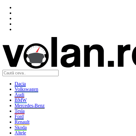
Dacia
Volkswagen
Audi
BMW
Mercedes-Benz
Tesla
Ford
Renault
Skoda
Altele