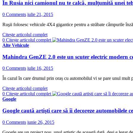
În Rusia nici camionul nu te calcă, mulţumită unei teh
0 Comments
iulie 21, 2015
Ruşii folosesc vehicule 4X4 gigantice pentru a străbate câmpurile înzăp
Citește articolul complet
0
Citește articolul complet
Alte Vehicule
Mahindra GenZE 2.0 este un scuter electric modern c
0 Comments
iulie 16, 2015
În cazul în care drumul prin oraș cu automobilul vi se pare unul mult p
Citește articolul complet
0
Citește articolul complet
Google
Google caută artişti care să îi decoreze automobilele c
0 Comments
iunie 26, 2015
Google are un proiect nou, unul artistic de această dată, deşi e legat 